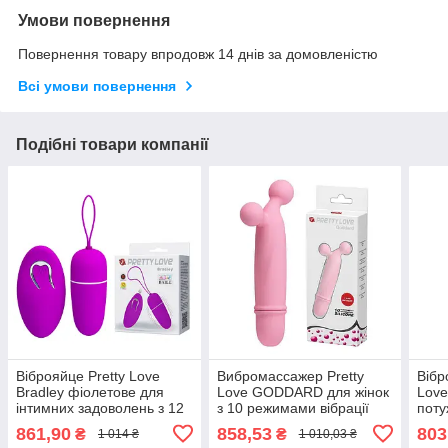
Умови повернення
Повернення товару впродовж 14 днів за домовленістю
Всі умови повернення
Подібні товари компанії
Віброяйце Pretty Love
Вибромассажер Pretty
Вібр
Bradley фіолетове для
Love GODDARD для жінок
Love
інтимних задоволень з 12
з 10 режимами вібрації
поту
режимами вібрації
для інтимної стимуляції з
інти
861,90
858,53
803
₴
₴
1 014 ₴
1 010,03 ₴
силікону
пар