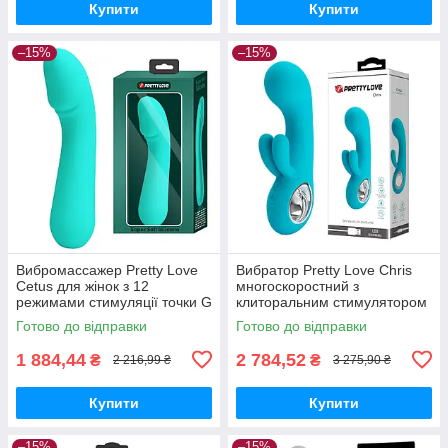
Купити
Купити
–15%
–15%
Вибромассажер Pretty Love
Вибратор Pretty Love Chris
Cetus для жінок з 12
многоскоростний з
режимами стимуляції точки G
клиторальним стимулятором
гнучкий силіконовий
для жінок рожевий
Готово до відправки
Готово до відправки
силіконовий
1 884,44
2 784,52
₴
₴
2 216,99 ₴
3 275,90 ₴
Купити
Купити
–15%
–15%