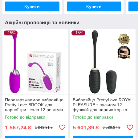
Купити
Купити
Акційні пропозиції та новинки
–15%
–15%
Перезаряжаемое виброяйцо
Виброяйцо PrettyLove ROYAL
Pretty Love BROOK для
PLEASURE з пультом 12
парної гри і соло 12 режимів
функцій для парних ігор та
водонепроникне
інтимного задоволення
Готово до відправки
Готово до відправки
1 567,24
5 601,39
₴
₴
1 843,81 ₴
6 589,87 ₴