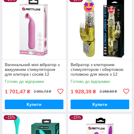
Вагинальний міні вібратор з
Вибратор з клиторним
вакуумним стимулятором
стимулятором і обертовою
для клитора і сосків 12
головкою для жінок з 12
режимів силіконовий для
функціями вібрації і ротації
Готово до відправки
Готово до відправки
жінок
1 701,47
1 928,39
₴
₴
2 001,73 ₴
2 268,69 ₴
Купити
Купити
–15%
–15%