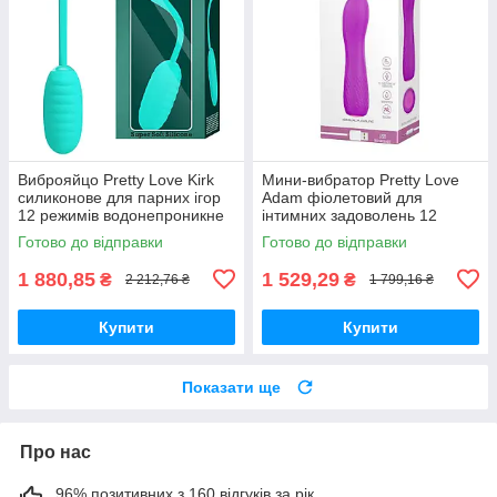
Виброяйцо Pretty Love Kirk
Мини-вибратор Pretty Love
силиконове для парних ігор
Adam фіолетовий для
12 режимів водонепроникне
інтимних задоволень 12
для стимуляції
функцій вібрації компактний
Готово до відправки
Готово до відправки
1 880,85
1 529,29
₴
₴
2 212,76 ₴
1 799,16 ₴
Купити
Купити
Показати ще
Про нас
96% позитивних з 160 відгуків за рік