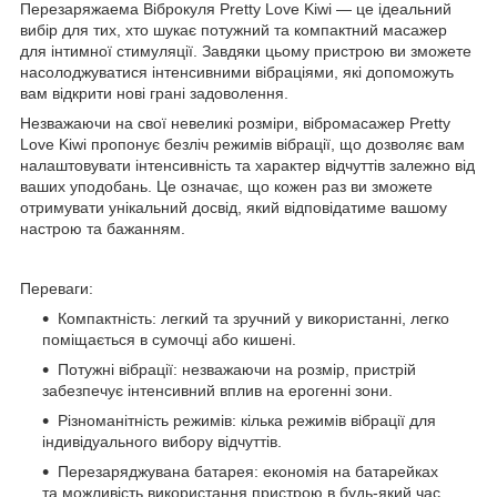
Перезаряжаема Віброкуля Pretty Love Kiwi — це ідеальний
вибір для тих, хто шукає потужний та компактний масажер
для інтимної стимуляції. Завдяки цьому пристрою ви зможете
насолоджуватися інтенсивними вібраціями, які допоможуть
вам відкрити нові грані задоволення.
Незважаючи на свої невеликі розміри, вібромасажер Pretty
Love Kiwi пропонує безліч режимів вібрації, що дозволяє вам
налаштовувати інтенсивність та характер відчуттів залежно від
ваших уподобань. Це означає, що кожен раз ви зможете
отримувати унікальний досвід, який відповідатиме вашому
настрою та бажанням.
Переваги:
Компактність: легкий та зручний у використанні, легко
поміщається в сумочці або кишені.
Потужні вібрації: незважаючи на розмір, пристрій
забезпечує інтенсивний вплив на ерогенні зони.
Різноманітність режимів: кілька режимів вібрації для
індивідуального вибору відчуттів.
Перезаряджувана батарея: економія на батарейках
та можливість використання пристрою в будь-який час.