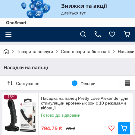
OneSmart
Товари та послуги
Секс товари та білизна 4
Насадки,
Насадки на пальці
Сортування
0
Фільтри
–15%
Насадка на палец Pretty Love Alexander для
стимуляции ерогенных зон с 10 режимами
вібрації
Готово до відправки
794,75
₴
935 ₴