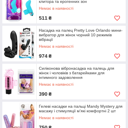
клитора та ерогенних зон
Немає в наявності
511
₴
Насадка на палец Pretty Love Orlando мини-
вибратор для жінок чорний 10 режимів
вібрації
Немає в наявності
974
₴
Силіконова вібронасадка на палець для
жінок і чоловіків з батарейками для
інтимного задоволення
Немає в наявності
390
₴
Гелеві насадки на пальці Mandy Mystery для
масажу і стимуляції м'які комфортні 2 шт
Немає в наявності
750
₴