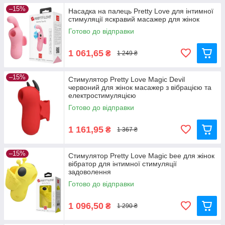
–15%
Насадка на палець Pretty Love для інтимної
стимуляції яскравий масажер для жінок
Готово до відправки
1 061,65
₴
1 249 ₴
–15%
Стимулятор Pretty Love Magic Devil
червоний для жінок масажер з вібрацією та
електростимуляцією
Готово до відправки
1 161,95
₴
1 367 ₴
–15%
Стимулятор Pretty Love Magic bee для жінок
вібратор для інтимної стимуляції
задоволення
Готово до відправки
1 096,50
₴
1 290 ₴