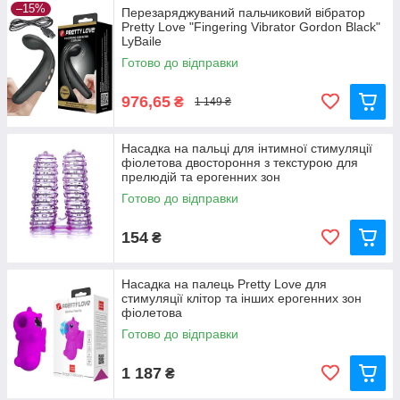
–15%
Перезаряджуваний пальчиковий вібратор
Pretty Love "Fingering Vibrator Gordon Black"
LyBaile
Готово до відправки
976,65
₴
1 149 ₴
Насадка на пальці для інтимної стимуляції
фіолетова двостороння з текстурою для
прелюдій та ерогенних зон
Готово до відправки
154
₴
Насадка на палець Pretty Love для
стимуляції клітор та інших ерогенних зон
фіолетова
Готово до відправки
1 187
₴