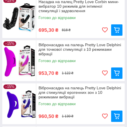
–15%
Насадка на палец Pretty Love Corbin мини-
вибратор 10 режимів для інтимної
стимуляції і задоволення
Готово до відправки
695,30
₴
818 ₴
–15%
Вібронасадка на палець Pretty Love Delphini
для точкової стимуляції з 10 режимами
вібрації
Готово до відправки
953,70
₴
1 122 ₴
–15%
Вібронасадка на палець Pretty Love Delphini
для стимуляції ерогенних зон з 10
режимами вибрації
Готово до відправки
960,50
₴
1 130 ₴