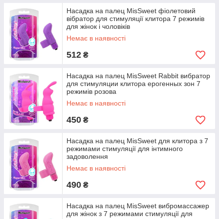
Насадка на палец MisSweet фіолетовий
вібратор для стимуляції клитора 7 режимів
для жінок і чоловіків
Немає в наявності
512
₴
Насадка на палец MisSweet Rabbit вибратор
для стимуляции клитора ерогенных зон 7
режимів розова
Немає в наявності
450
₴
Насадка на палец MisSweet для клитора з 7
режимами стимуляції для інтимного
задоволення
Немає в наявності
490
₴
Насадка на палец MisSweet вибромассажер
для жінок з 7 режимами стимуляції для