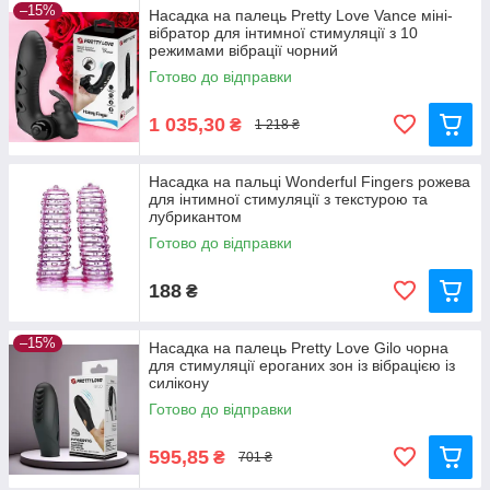
–15%
Насадка на палець Pretty Love Vance міні-
вібратор для інтимної стимуляції з 10
режимами вібрації чорний
Готово до відправки
1 035,30
₴
1 218 ₴
Насадка на пальці Wonderful Fingers рожева
для інтимної стимуляції з текстурою та
лубрикантом
Готово до відправки
188
₴
–15%
Насадка на палець Pretty Love Gilo чорна
для стимуляції ероганих зон із вібрацією із
силікону
Готово до відправки
595,85
₴
701 ₴