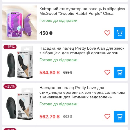
Кліторний стимулятор на валець із вібрацією
MisSweet "Sweetie Rabbit Purple" Chisa
Готово до відправки
450
₴
–15%
Насадка на палец Pretty Love Alan для жінок
з вібрацією для стимуляції ерогенних зон
Готово до відправки
584,80
₴
688 ₴
–15%
Насадка на палец Pretty Love для
стимуляции ерогенных зон черна силіконова
з канавками для інтимних задоволень
Готово до відправки
562,70
₴
662 ₴