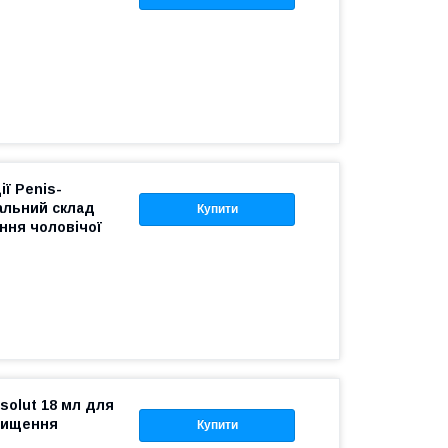
ї Penis-
альний склад
Купити
ння чоловічої
solut 18 мл для
двищення
Купити