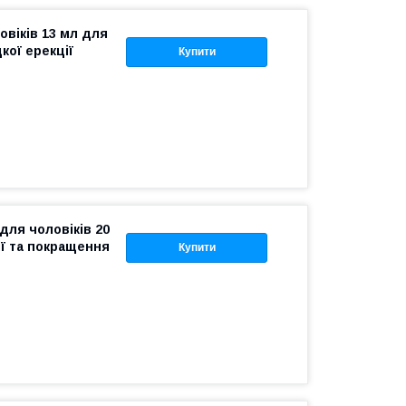
овіків 13 мл для
кої ерекції
Купити
для чоловіків 20
ї та покращення
Купити