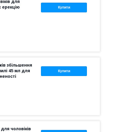
віків для
є ерекцію
Купити
ків збільшення
чилі 45 мл для
Купити
неності
 для чоловіків