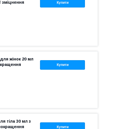
ї зміцнення
Купити
для жінок 20 мл
покращення
Купити
я тіла 30 мл з
покращення
Купити