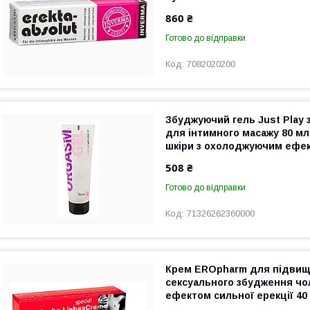
860 ₴
Готово до відправки
7082020200
Збуджуючий гель Just Play 
для інтимного масажу 80 мл
шкіри з охолоджуючим ефе
508 ₴
Готово до відправки
71326262360000
Крем EROpharm для підви
сексуального збудження чоло
ефектом сильної ерекції 40