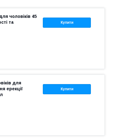
для чоловіків 45
сті та
Купити
віків для
ня ерекції
Купити
мл