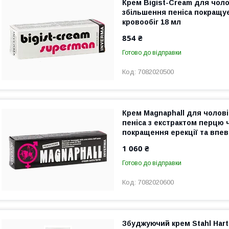
Крем Bigist-Cream для чоло
збільшення пеніса покращу
кровообіг 18 мл
854 ₴
Готово до відправки
7082020500
Крем Magnaphall для чолові
пеніса з екстрактом перцю 
покращення ерекції та впев
1 060 ₴
Готово до відправки
7082020600
Збуджуючий крем Stahl Hart