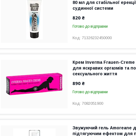
80 мл для стабільної ерекці
судинної системи
820 ₴
Готово до відправки
71326232450000
Крем Inverma Frauen-Creme 
для яскравих оргазмів та 
сексуального життя
890 ₴
Готово до відправки
7082051900
Звужуючий гель Amoreane дл
підтягуючим ефектом для 