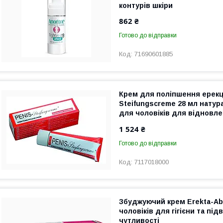
контурів шкіри
862 ₴
Готово до відправки
71690601885
Крем для поліпшення ерекці
Steifungscreme 28 мл натур
для чоловіків для відновле
сили
1 524 ₴
Готово до відправки
7117018000
Збуджуючий крем Erekta-Ab
чоловіків для гігієни та пі
чутливості