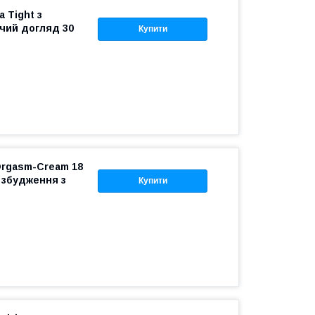
a Tight з
чий догляд 30
Купити
rgasm-Cream 18
 збудження з
Купити