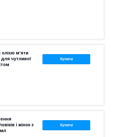
з олією м’яти
 для чутливої
Купити
ктом
щення
віків і жінок з
Купити
 мл