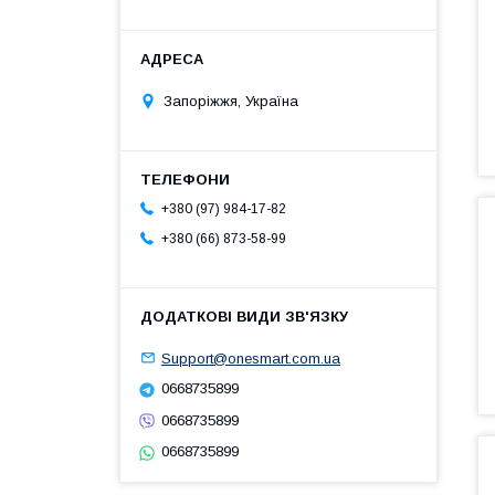
Запоріжжя, Україна
+380 (97) 984-17-82
+380 (66) 873-58-99
Support@onesmart.com.ua
0668735899
0668735899
0668735899