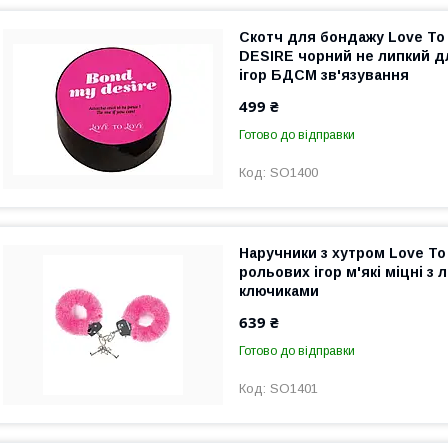
Скотч для бондажу Love T
DESIRE чорний не липкий д
ігор БДСМ зв'язування
499 ₴
Готово до відправки
SO1400
Наручники з хутром Love To
рольових ігор м'які міцні з
ключиками
639 ₴
Готово до відправки
SO1401