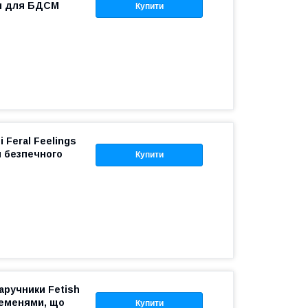
м для БДСМ
Купити
 Feral Feelings
я безпечного
Купити
аручники Fetish
ременями, що
Купити