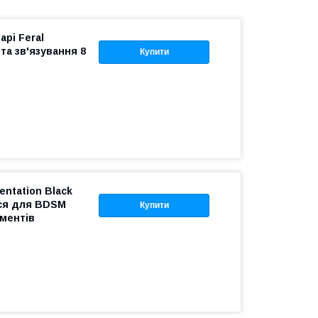
рі Feral
та зв'язування 8
Купити
entation Black
сся для BDSM
Купити
иментів