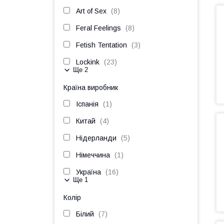
Art of Sex
8
Feral Feelings
8
Fetish Tentation
3
Lockink
23
Ще 2
Країна виробник
Іспанія
1
Китай
4
Нідерланди
5
Німеччина
1
Україна
16
Ще 1
Колір
Білий
7