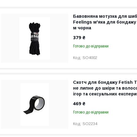
Бавовняна мотузка для шиба
Feelings м'яка для бондажу 
м чорна
379 ₴
Готово до відправки
SO4002
Скотч для бондажу Fetish T
не липне до шкіри та воло
ігор та сексуальних експер
469 ₴
Готово до відправки
SO2234