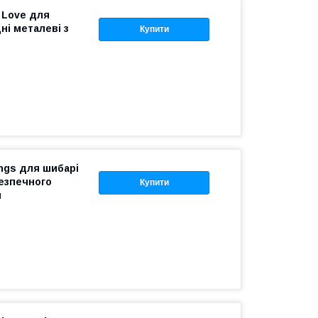
 Love для
ні металеві з
Купити
ings для шибарі
безпечного
Купити
я