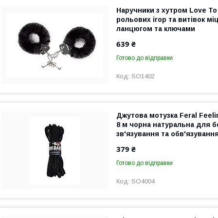
Наручники з хутром Love To
рольових ігор та витівок міц
ланцюгом та ключами
639 ₴
Готово до відправки
SO1402
Джутова мотузка Feral Feel
8 м чорна натуральна для 
зв'язування та обв'язуванн
379 ₴
Готово до відправки
SO4004