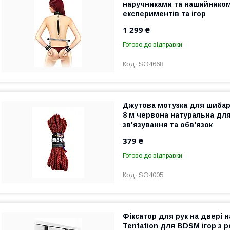
наручниками та нашийнико
експериментів та ігор
1 299 ₴
Готово до відправки
SO4668
Джутова мотузка для шибарі
8 м червона натуральна дл
зв'язування та обв'язок
379 ₴
Готово до відправки
SO4005
Фіксатор для рук на двері н
Tentation для BDSM ігор з 