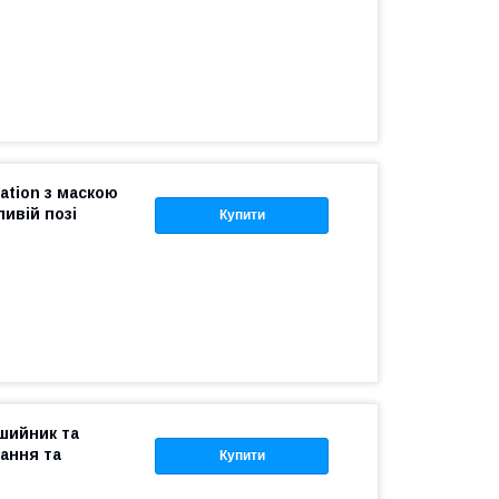
tation з маскою
ливій позі
Купити
шийник та
ання та
Купити