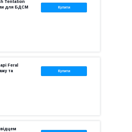
sh Tentation
ами для БДСМ
Купити
рі Feral
ажу та
Купити
повідцем