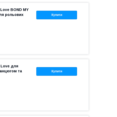
o Love BOND MY
ля рольових
Купити
 Love для
 ланцюгом та
Купити