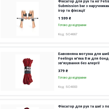
Фіксатор для рук та ніг Feti
Submission bar з наручник
ігор та фіксації
1 599 ₴
Готово до відправки
SO4667
Бавовняна мотузка для шиба
Feelings м'яка 8 м для бонд
зв'язування без алергії
379 ₴
Готово до відправки
SO4003
Фіксатор для рук та шиї з 