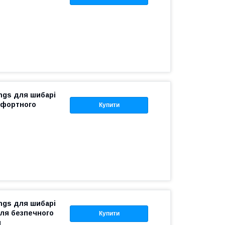
ings для шибарі
мфортного
Купити
ings для шибарі
для безпечного
Купити
я