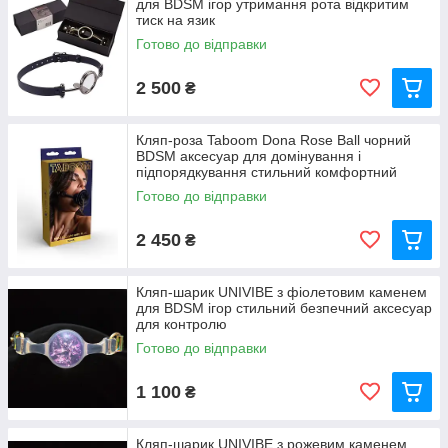
для BDSM ігор утримання рота відкритим
тиск на язик
Готово до відправки
2 500
₴
Кляп-роза Taboom Dona Rose Ball чорний
BDSM аксесуар для домінування і
підпорядкування стильний комфортний
Готово до відправки
2 450
₴
Кляп-шарик UNIVIBE з фіолетовим каменем
для BDSM ігор стильний безпечний аксесуар
для контролю
Готово до відправки
1 100
₴
Кляп-шарик UNIVIBE з рожевим каменем