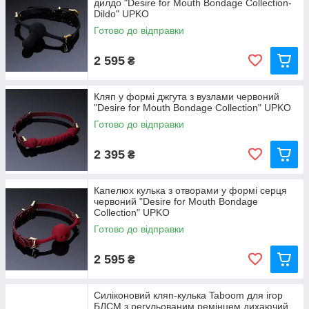
дилдо "Desire for Mouth Bondage Collection-
Dildo" UPKO
Готово до відправки
2 595
₴
Кляп у формі джгута з вузлами червоний
"Desire for Mouth Bondage Collection" UPKO
Готово до відправки
2 395
₴
Капелюх кулька з отворами у формі серця
червоний "Desire for Mouth Bondage
Collection" UPKO
Готово до відправки
2 595
₴
Силіконовий кляп-кулька Taboom для ігор
БДСМ з регульованим ремінцем дихаючий