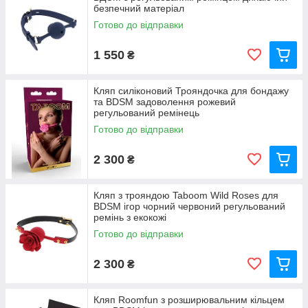
безпечний матеріал
Готово до відправки
1 550
₴
Кляп силіконовий Трояндочка для бондажу
та BDSM задоволення рожевий
регульований ремінець
Готово до відправки
2 300
₴
Кляп з трояндою Taboom Wild Roses для
BDSM ігор чорний червоний регульований
ремінь з екокожі
Готово до відправки
2 300
₴
Кляп Roomfun з розширювальним кільцем