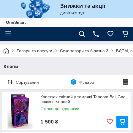
OneSmart
Товари та послуги
Секс товари та білизна 3
БДСМ, с
Кляпи
Сортування
0
Фільтри
Капелюх світний у темряві Taboom Ball Gag,
рожево-чорний
Готово до відправки
1 500
₴