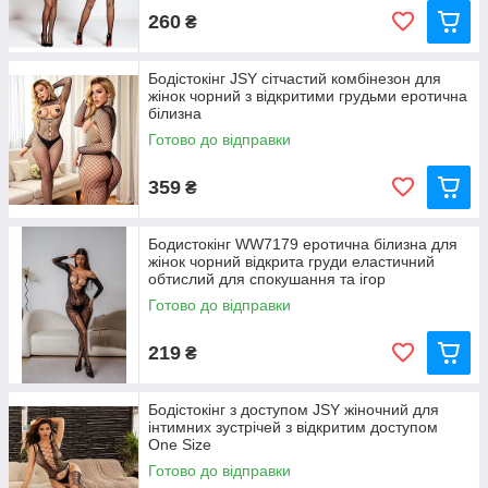
260
₴
Бодістокінг JSY сітчастий комбінезон для
жінок чорний з відкритими грудьми еротична
білизна
Готово до відправки
359
₴
Бодистокінг WW7179 еротична білизна для
жінок чорний відкрита груди еластичний
обтислий для спокушання та ігор
Готово до відправки
219
₴
Бодістокінг з доступом JSY жіночний для
інтимних зустрічей з відкритим доступом
One Size
Готово до відправки