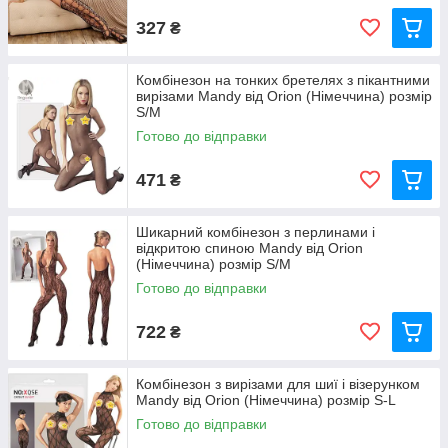
327
₴
Комбінезон на тонких бретелях з пікантними
вирізами Mandy від Orion (Німеччина) розмір
S/M
Готово до відправки
471
₴
Шикарний комбінезон з перлинами і
відкритою спиною Mandy від Orion
(Німеччина) розмір S/M
Готово до відправки
722
₴
Комбінезон з вирізами для шиї і візерунком
Mandy від Orion (Німеччина) розмір S-L
Готово до відправки