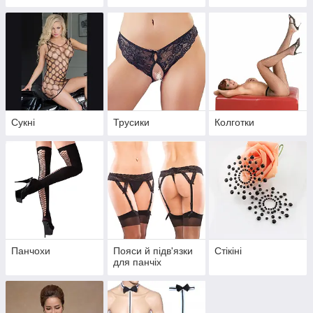
Сукні
Трусики
Колготки
Панчохи
Пояси й підв'язки
Стікіні
для панчіх