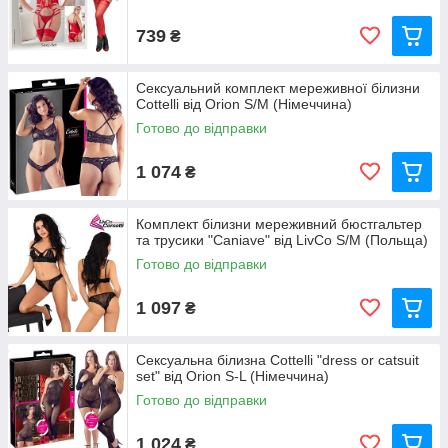
739
₴
Сексуальний комплект мереживної білизни
Cottelli від Orion S/M (Німеччина)
Готово до відправки
1 074
₴
Комплект білизни мереживний бюстгальтер
та трусики "Caniave" від LivCo S/M (Польща)
Готово до відправки
1 097
₴
Cексуальна білизна Cottelli "dress or catsuit
set" від Orion S-L (Німеччина)
Готово до відправки
1 024
₴