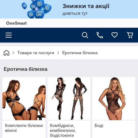
OneSmart
Товари та послуги
Еротична білизна
Еротична білизна
Комплекти білизни
Комбідреси,
Боді
жіночі
комбінезони,
бодістокінги