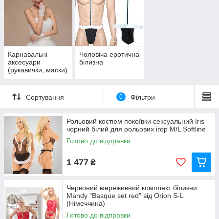
Карнавальні
Чоловіча еротична
аксесуари
білизна
(рукавички, маски)
Сортування
0
Фільтри
Рольовий костюм покоївки сексуальний Iris
чорний білий для рольових ігор M/L Softline
Готово до відправки
1 477
₴
Червоний мереживний комплект білизни
Mandy "Basque set red" від Orion S-L
(Німеччина)
Готово до відправки