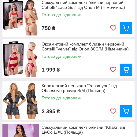
Сексуальний комплект білизни червоний
Cottelli "Lace Set" від Orion M (Німеччина)
Готово до відправки
750
₴
Оксамитовий комплект білизни червоний
Cottelli "Velvet" від Orion 80C/M (Німеччина)
Готово до відправки
1 999
₴
Коротенький пеньюар "Yassmyne" від
Obsessive розмір S/M (Польща)
Готово до відправки
2 395
₴
Сексуальний комплект білизни "Khaki" від
LivCo L/XL (Польща)