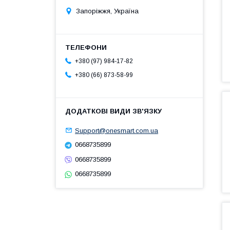
Запоріжжя, Україна
+380 (97) 984-17-82
+380 (66) 873-58-99
Support@onesmart.com.ua
0668735899
0668735899
0668735899