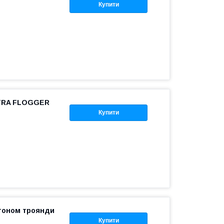
Купити
CTRA FLOGGER
Купити
утоном троянди
Купити