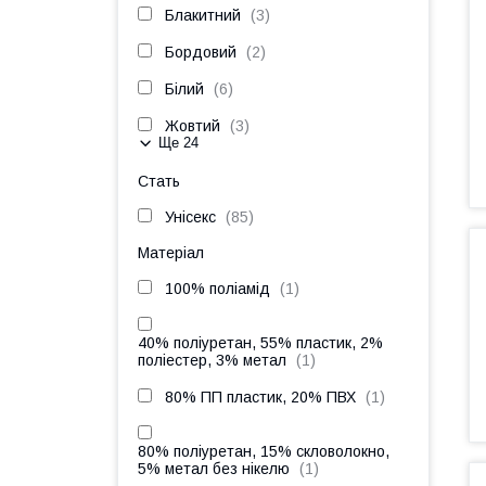
Блакитний
3
Бордовий
2
Білий
6
Жовтий
3
Ще 24
Стать
Унісекс
85
Матеріал
100% поліамід
1
40% поліуретан, 55% пластик, 2%
поліестер, 3% метал
1
80% ПП пластик, 20% ПВХ
1
80% поліуретан, 15% скловолокно,
5% метал без нікелю
1