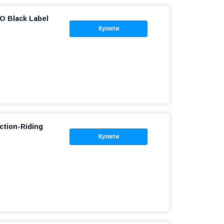
O Black Label
Купити
ction-Riding
Купити