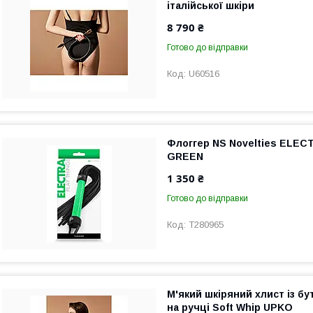
італійської шкіри
8 790 ₴
Готово до відправки
U60516
Флоггер NS Novelties ELE
GREEN
1 350 ₴
Готово до відправки
T280965
М'який шкіряний хлист із б
на ручці Soft Whip UPKO