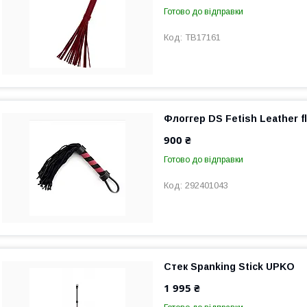
Готово до відправки
TB17161
Флоггер DS Fetish Leather f
900 ₴
Готово до відправки
292401043
Стек Spanking Stick UPKO
1 995 ₴