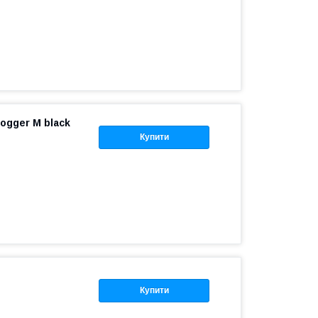
logger M black
Купити
Купити