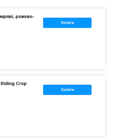
емряві, рожево-
Купити
 Riding Crop
Купити