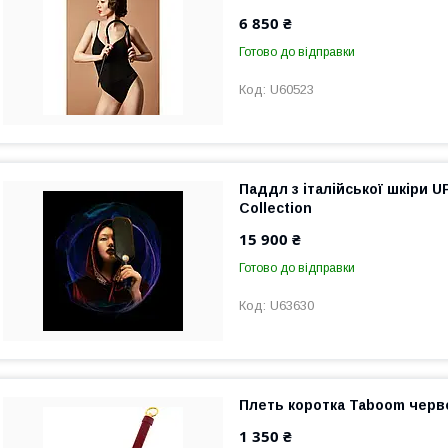
6 850 ₴
Готово до відправки
U60523
Паддл з італійської шкіри U
Collection
15 900 ₴
Готово до відправки
U63630
Плеть коротка Taboom черво
1 350 ₴