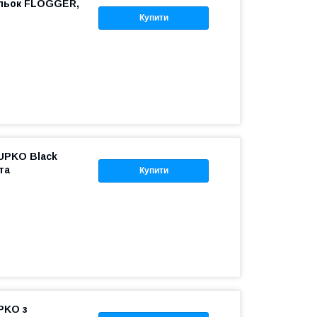
ульок FLOGGER,
Купити
 UPKO Black
та
Купити
UPKO з