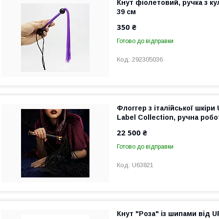
Кнут фіолетовий, ручка з к
39 см
350 ₴
Готово до відправки
292305036
Флоггер з італійської шкіри
Label Collection, ручна робо
22 500 ₴
Готово до відправки
U63821
Кнут "Роза" із шипами від 