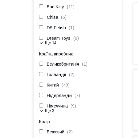
Bad Kitty
11
Chisa
6
DS Fetish
1
Dream Toys
9
Ще 14
Країна виробник
Великобританія
1
Голландії
2
Китай
49
Нідерланди
7
Німеччина
9
Ще 3
Колір
Бежевий
2