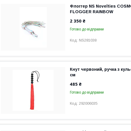
Флоггер NS Novelties CO
FLOGGER RAINBOW
2 350 ₴
Готово до відправки
NS281038
Кнут червоний, ручка з кул
см
485 ₴
Готово до відправки
292006035