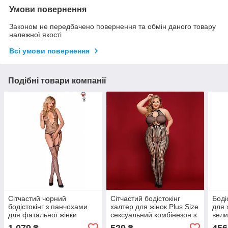
Умови повернення
Законом не передбачено повернення та обмін даного товару
належної якості
Всі умови повернення
Подібні товари компанії
Сітчастий чорний
Сітчастий бодістокінг
Боді
бодістокінг з панчохами
халтер для жінок Plus Size
для 
для фатальної жінки
сексуальний комбінезон з
вели
сексуальний комбінезон
відкритим доступом
відк
1 079
529
456