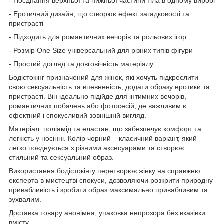
- Поєднання верхньої та нижньої частини тіла в одному виробі
- Еротичний дизайн, що створює ефект загадковості та
пристрасті
- Підходить для романтичних вечорів та рольових ігор
- Розмір One Size універсальний для різних типів фігури
- Простий догляд та довговічність матеріалу
Бодістокінг призначений для жінок, які хочуть підкреслити
свою сексуальність та впевненість, додати образу еротики та
пристрасті. Він ідеально підійде для інтимних вечорів,
романтичних побачень або фотосесій, де важливим є
ефектний і спокусливий зовнішній вигляд.
Матеріал: поліамід та еластан, що забезпечує комфорт та
легкість у носінні. Колір чорний – класичний варіант, який
легко поєднується з різними аксесуарами та створює
стильний та сексуальний образ.
Використання бодістокінгу перетворює жінку на справжню
експерта в мистецтві спокуси, дозволяючи розкрити природну
привабливість і зробити образ максимально привабливим та
зухвалим.
Доставка товару анонімна, упаковка непрозора без вказівки
вмісту.