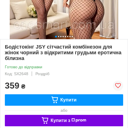
Бодістокінг JSY сітчастий комбінезон для
жінок чорний з відкритими грудьми еротична
білизна
Готово до відправки
Код: SX2648
Роздріб
359
₴
Купити
або
Купити з