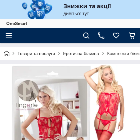
OneSmart
Товари та послуги
Еротична білизна
Комплекти білиз