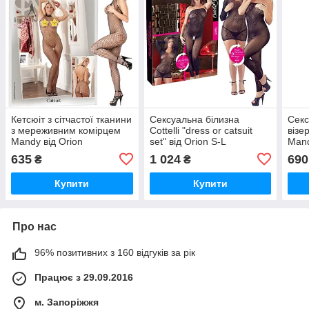
Кетсюіт з сітчастої тканини
Cексуальна білизна
Секс
з мереживним комірцем
Cottelli "dress or catsuit
візе
Mandy від Orion
set" від Orion S-L
Mand
(Німеччина) розмір S/M
(Німеччина)
Orio
635
1 024
690
₴
₴
S-L
Купити
Купити
Про нас
96% позитивних з 160 відгуків за рік
Працює з 29.09.2016
м. Запоріжжя