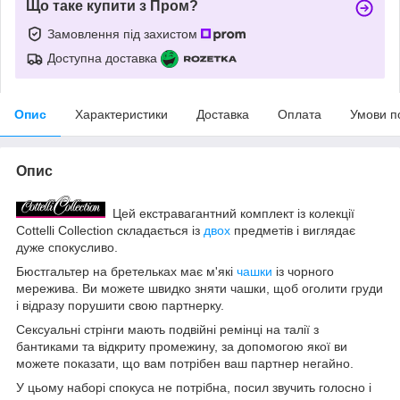
Що таке купити з Пром?
Замовлення під захистом
Доступна доставка
Опис
Характеристики
Доставка
Оплата
Умови п
Опис
Цей екстравагантний комплект із колекції
Cottelli Collection складається із
двох
предметів і виглядає
дуже спокусливо.
Бюстгальтер на бретельках має м'які
чашки
із чорного
мережива. Ви можете швидко зняти чашки, щоб оголити груди
і відразу порушити свою партнерку.
Сексуальні стрінги мають подвійні ремінці на талії з
бантиками та відкриту промежину, за допомогою якої ви
можете показати, що вам потрібен ваш партнер негайно.
У цьому наборі спокуса не потрібна, посил звучить голосно і