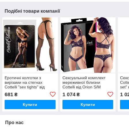
Подібні товари компанії
Еротичні колготки з
Сексуальний комплект
Cекс
вирізами на стегнах
мереживної білизни
Cotte
Cottelli "sex tights" від
Cottelli від Orion S/M
set" 
Orion (Німеччина) розмір
(Німеччина)
(Нім
681
1 074
1 0
₴
₴
S / M
Купити
Купити
Про нас