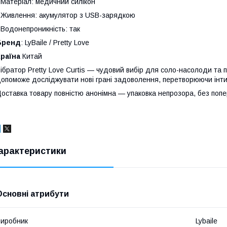
 Матеріал: медичний силікон
 Живлення: акумулятор з USB-зарядкою
 Водонепроникність: так
Бренд
: LyBaile / Pretty Love
Країна
Китай
ібратор Pretty Love Curtis — чудовий вибір для соло-насолоди та па
опоможе досліджувати нові грані задоволення, перетворюючи інти
оставка товару повністю анонімна — упаковка непрозора, без попе
арактеристики
Основні атрибути
иробник
Lybaile