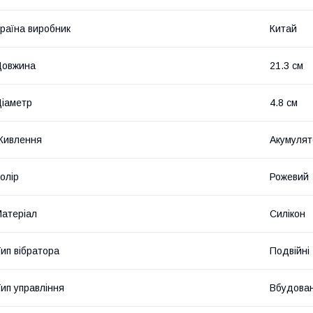
раїна виробник
Китай
Довжина
21.3 см
іаметр
4.8 см
Живлення
Акумулят
олір
Рожевий
атеріал
Силікон
ип вібратора
Подвійні
ип управління
Вбудова