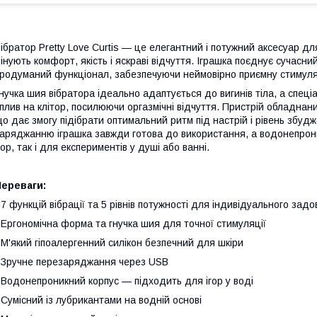
ібратор Pretty Love Curtis — це елегантний і потужний аксесуар д
інують комфорт, якість і яскраві відчуття. Іграшка поєднує сучасни
родуманий функціонал, забезпечуючи неймовірно приємну стимуля
нучка шия вібратора ідеально адаптується до вигинів тіла, а спеці
плив на клітор, посилюючи оргазмічні відчуття. Пристрій обладнани
о дає змогу підібрати оптимальний ритм під настрій і рівень збу
аряджанню іграшка завжди готова до використання, а водонепрони
гор, так і для експериментів у душі або ванні.
Переваги:
 7 функцій вібрації та 5 рівнів потужності для індивідуального зад
 Ергономічна форма та гнучка шия для точної стимуляції
 М'який гіпоалергенний силікон безпечний для шкіри
 Зручне перезаряджання через USB
 Водонепроникний корпус — підходить для ігор у воді
 Сумісний із лубрикантами на водній основі