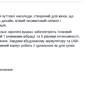
ля чуттєвої насолоди, створений для жінок, що
й дизайн, м'який оксамитовий силікон і
цію.
альні «кролячі вушка» забезпечують точковий
й 7 режимами вібрації та 5 рівнями інтенсивності,
дження. Завдяки вбудованому акумулятору та USB-
кний корпус робить її ідеальною як для сухих
оволення