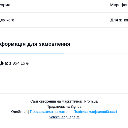
Форма
Мікрофо
ля кого
Для жіно
нформація для замовлення
іна:
1 954,15 ₴
Сайт створений на маркетплейсі
Prom.ua
Продавець на Bigl.ua
OneSmart |
Поскаржитися на контент
|
Політика конфіденційності
Select Language
▼