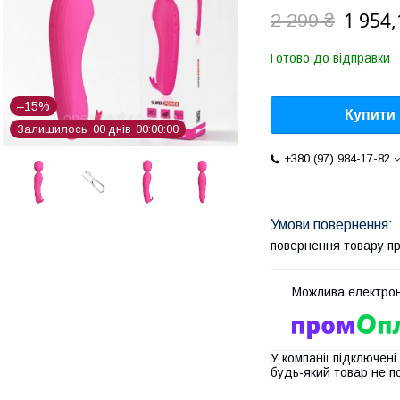
1 954,
2 299 ₴
Готово до відправки
–15%
Купити
Залишилось
0
0
днів
0
0
0
0
0
0
+380 (97) 984-17-82
повернення товару п
У компанії підключені
будь-який товар не п