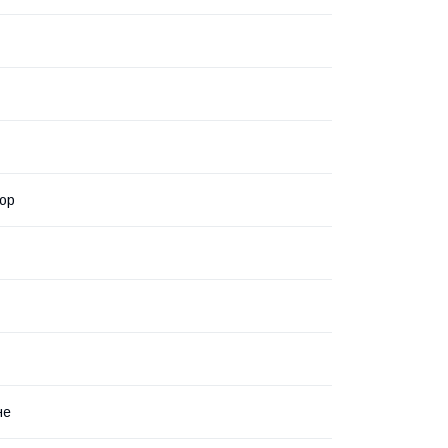
ор
не