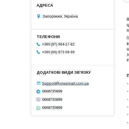
Запоріжжя, Україна
В
ц
п
Г
в
+380 (97) 984-17-82
щ
+380 (66) 873-58-99
з
і
-
Support@onesmart.com.ua
-
0668735899
-
0668735899
-
0668735899
-
-