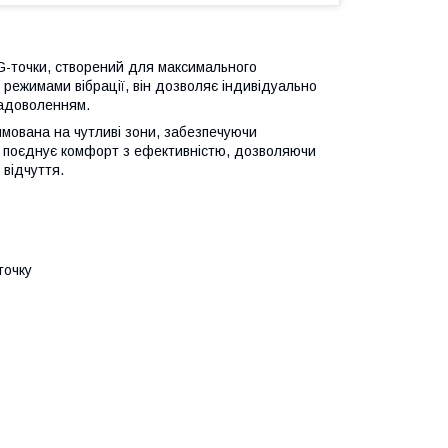
 G-точки, створений для максимального
 режимами вібрації, він дозволяє індивідуально
задоволенням.
ямована на чутливі зони, забезпечуючи
н поєднує комфорт з ефективністю, дозволяючи
 відчуття.
точку