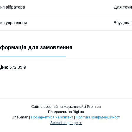
ип вібратора
Для точк
ип управління
Вбудова
нформація для замовлення
іна:
672,35 ₴
Сайт створений на маркетплейсі
Prom.ua
Продавець на Bigl.ua
OneSmart |
Поскаржитися на контент
|
Політика конфіденційності
Select Language
▼