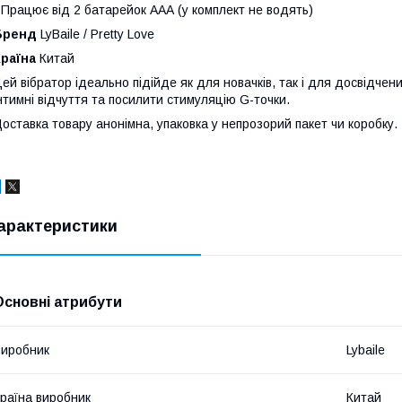
 Працює від 2 батарейок ААА (у комплект не водять)
Бренд
LyBaile / Pretty Love
Країна
Китай
ей вібратор ідеально підійде як для новачків, так і для досвідчен
нтимні відчуття та посилити стимуляцію G-точки.
оставка товару анонімна, упаковка у непрозорий пакет чи коробку.
арактеристики
Основні атрибути
иробник
Lybaile
раїна виробник
Китай