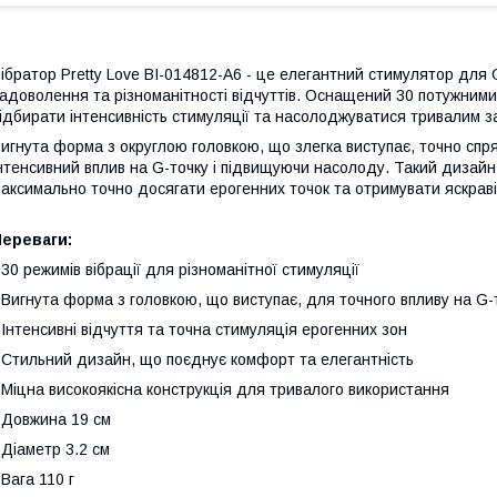
ібратор Pretty Love BI-014812-A6 - це елегантний стимулятор для
адоволення та різноманітності відчуттів. Оснащений 30 потужними
ідбирати інтенсивність стимуляції та насолоджуватися тривалим 
игнута форма з округлою головкою, що злегка виступає, точно спр
нтенсивний вплив на G-точку і підвищуючи насолоду. Такий дизай
аксимально точно досягати ерогенних точок та отримувати яскраві
Переваги:
 30 режимів вібрації для різноманітної стимуляції
 Вигнута форма з головкою, що виступає, для точного впливу на G-
 Інтенсивні відчуття та точна стимуляція ерогенних зон
 Стильний дизайн, що поєднує комфорт та елегантність
 Міцна високоякісна конструкція для тривалого використання
 Довжина 19 см
 Діаметр 3.2 см
 Вага 110 г