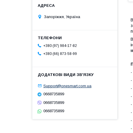
Запоріжжя, Україна
В
з
п
В
і
+380 (97) 984-17-82
м
+380 (66) 873-58-99
-
-
Support@onesmart.com.ua
-
0668735899
-
0668735899
-
0668735899
-
-
-