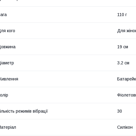
ага
110 г
ля кого
Для жіно
Довжина
19 см
іаметр
3.2 см
Живлення
Батарей
олір
Фіолетов
ількість режимів вібрації
30
атеріал
Силікон