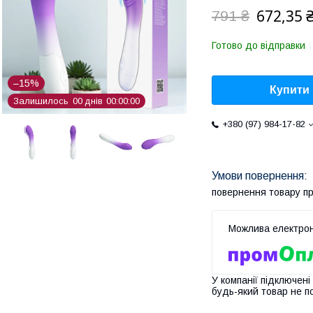
672,35 
791 ₴
Готово до відправки
–15%
Купити
Залишилось
0
0
днів
0
0
0
0
0
0
+380 (97) 984-17-82
повернення товару п
У компанії підключені
будь-який товар не п