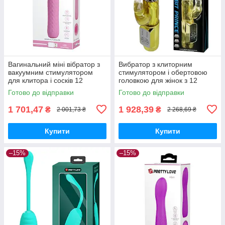
Вагинальний міні вібратор з
Вибратор з клиторним
вакуумним стимулятором
стимулятором і обертовою
для клитора і сосків 12
головкою для жінок з 12
режимів силіконовий для
функціями вібрації і ротації
Готово до відправки
Готово до відправки
жінок
1 701,47
1 928,39
₴
₴
2 001,73 ₴
2 268,69 ₴
Купити
Купити
–15%
–15%