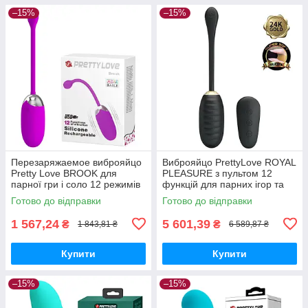
–15%
–15%
Перезаряжаемое виброяйцо
Виброяйцо PrettyLove ROYAL
Pretty Love BROOK для
PLEASURE з пультом 12
парної гри і соло 12 режимів
функцій для парних ігор та
водонепроникне
інтимного задоволення
Готово до відправки
Готово до відправки
1 567,24
5 601,39
₴
₴
1 843,81 ₴
6 589,87 ₴
Купити
Купити
–15%
–15%