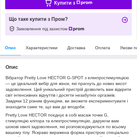
Купити з
Що таке купити з Пром?
Замовлення під захистом
Опис
Характеристики
Доставка
Оплата
Умови п
Опис
Вібратор Pretty Love HECTOR G-SPOT з електростимуляцією
— це ідеальний вибір для жінок, які прагнуть до нових висот
задоволення. Цей унікальний пристрій дозволить вам відкрити
світ інтенсивних відчуттів і досягти незабутніх оргазмів.
Завдяки 12 різним функціям, ви зможете експериментувати і
знаходити саме те, що вам до вподоби.
Pretty Love HECTOR поєднує в собі масаж точки G,
стимуляцію клітора та електростимуляцію, даруючи вам
шокові хвилі задоволення, які розповсюджуються по всьому
вашому тілу. Яскраво виражена форма пристрою спеціально