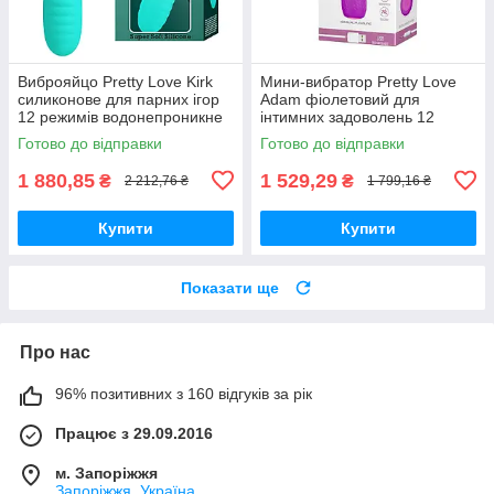
Виброяйцо Pretty Love Kirk
Мини-вибратор Pretty Love
силиконове для парних ігор
Adam фіолетовий для
12 режимів водонепроникне
інтимних задоволень 12
для стимуляції
функцій вібрації компактний
Готово до відправки
Готово до відправки
1 880,85
1 529,29
₴
₴
2 212,76 ₴
1 799,16 ₴
Купити
Купити
Показати ще
Про нас
96% позитивних з 160 відгуків за рік
Працює з 29.09.2016
м. Запоріжжя
Запоріжжя, Україна