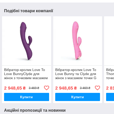
Подібні товари компанії
Вібратор-кролик Love To
Вібратор-кролик Love To
Вібр
Love BunnyClyde для
Love Bunny та Clyde для
Thom
жінок з точковим масажем
жінок з масажем точки G
точк
точки G бузковий
рожевий силіконовий
стим
водонепроникний
см
2 948,65
2 948,65
2 8
₴
₴
3 469 ₴
3 469 ₴
Купити
Купити
Акційні пропозиції та новинки