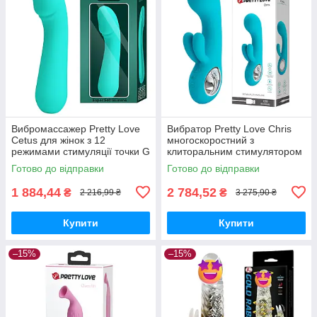
Вибромассажер Pretty Love
Вибратор Pretty Love Chris
Cetus для жінок з 12
многоскоростний з
режимами стимуляції точки G
клиторальним стимулятором
гнучкий силіконовий
для жінок рожевий
Готово до відправки
Готово до відправки
силіконовий
1 884,44
2 784,52
₴
₴
2 216,99 ₴
3 275,90 ₴
Купити
Купити
–15%
–15%