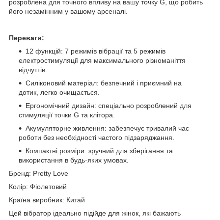
розроблена для точного впливу на вашу точку G, що робить
його незамінним у вашому арсеналі.
Переваги:
12 функцій: 7 режимів вібрації та 5 режимів
електростимуляції для максимального різноманіття
відчуттів.
Силіконовий матеріал: безпечний і приємний на
дотик, легко очищається.
Ергономічний дизайн: спеціально розроблений для
стимуляції точки G та клітора.
Акумуляторне живлення: забезпечує тривалий час
роботи без необхідності частого підзаряджання.
Компактні розміри: зручний для зберігання та
використання в будь-яких умовах.
Бренд: Pretty Love
Колір: Фіолетовий
Країна виробник: Китай
Цей вібратор ідеально підійде для жінок, які бажають