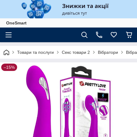
OneSmart
Товари та послуги
Секс товари 2
Вібратори
Вібра
–15%