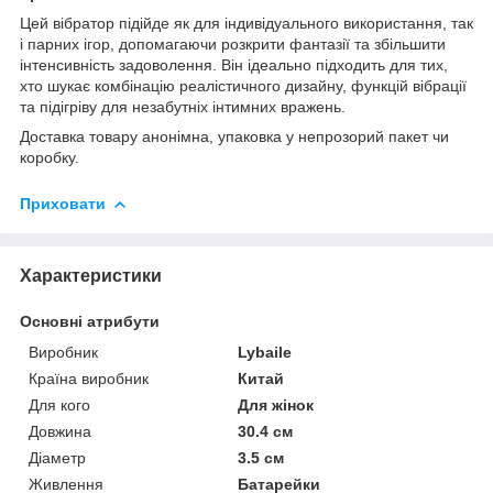
Цей вібратор підійде як для індивідуального використання, так
і парних ігор, допомагаючи розкрити фантазії та збільшити
інтенсивність задоволення. Він ідеально підходить для тих,
хто шукає комбінацію реалістичного дизайну, функцій вібрації
та підігріву для незабутніх інтимних вражень.
Доставка товару анонімна, упаковка у непрозорий пакет чи
коробку.
Приховати
Характеристики
Основні атрибути
Виробник
Lybaile
Країна виробник
Китай
Для кого
Для жінок
Довжина
30.4 см
Діаметр
3.5 см
Живлення
Батарейки