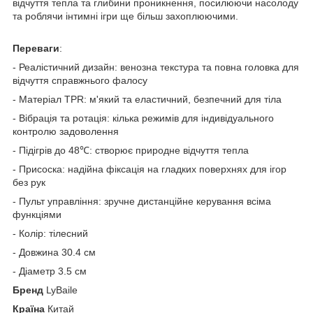
відчуття тепла та глибини проникнення, посилюючи насолоду
та роблячи інтимні ігри ще більш захоплюючими.
Переваги
:
- Реалістичний дизайн: венозна текстура та повна головка для
відчуття справжнього фалосу
- Матеріал TPR: м'який та еластичний, безпечний для тіла
- Вібрація та ротація: кілька режимів для індивідуального
контролю задоволення
- Підігрів до 48℃: створює природне відчуття тепла
- Присоска: надійна фіксація на гладких поверхнях для ігор
без рук
- Пульт управління: зручне дистанційне керування всіма
функціями
- Колір: тілесний
- Довжина 30.4 см
- Діаметр 3.5 см
Бренд
LyBaile
Країна
Китай