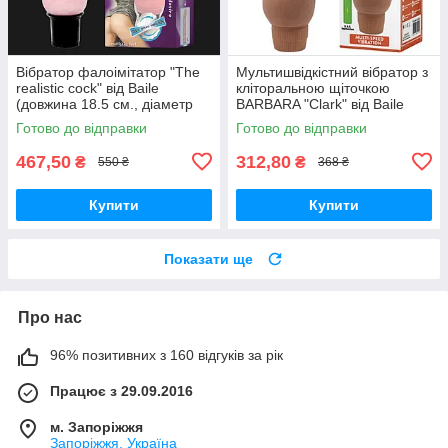
Вібратор фалоімітатор "The
Мультишвідкістний вібратор з
realistic cock" від Baile
кліторальною щіточкою
(довжина 18.5 см., діаметр
BARBARA "Clark" від Baile
3.6 см.)
(довжина 19.5 см.)
Готово до відправки
Готово до відправки
467,50
312,80
₴
₴
550 ₴
368 ₴
Купити
Купити
Показати ще
Про нас
96% позитивних з 160 відгуків за рік
Працює з 29.09.2016
м. Запоріжжя
Запоріжжя, Україна