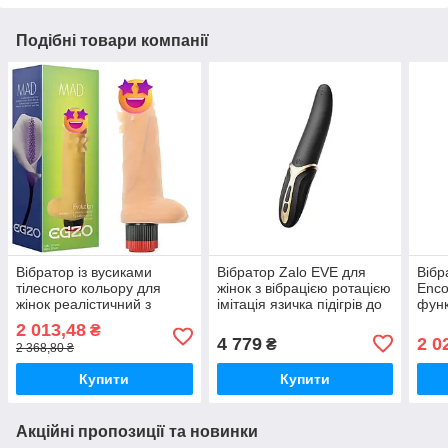
Подібні товари компанії
Вібратор із вусиками
Вібратор Zalo EVE для
Вібр
тілесного кольору для
жінок з вібрацією ротацією
Enco
жінок реалістичний з
імітація язичка підігрів до
функ
вібрацією та м'якою
39°C
пошт
2 013,48
₴
текстурою EGZO
7 ре
4 779
2 0
₴
2 368,80 ₴
Купити
Купити
Акційні пропозиції та новинки