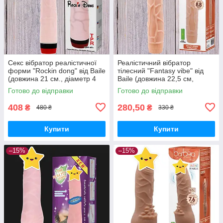
Секс вібратор реалістичної
Реалістичний вібратор
форми "Rockin dong" від Baile
тілесний "Fantasy vibe" від
(довжина 21 см., діаметр 4
Baile (довжина 22,5 см,
см.)
діаметр 4.5 см.)
Готово до відправки
Готово до відправки
408
280,50
₴
₴
480 ₴
330 ₴
Купити
Купити
–15%
–15%