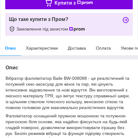
Купити з
Що таке купити з Пром?
Замовлення під захистом
Опис
Характеристики
Доставка
Оплата
Умови п
Опис
Вібратор фалоімітатор Baile BW-008088 - це реалістичний та
потужний секс-аксесуар для жінок та пар, які цінують
інтенсивне задоволення та нові відчуття. Він виготовлений з
якісного матеріалу TPR, що імітує текстуру справжньої шкіри,
із щільним стволом тілесного кольору, венозною сіткою та
повною головкою для максимально реалістичних відчуттів.
Фалоімітатор оснащений пружною мошонкою та потужною
присоскою біля основи, яка надійно фіксується на будь-якій
гладкій поверхні, дозволяючи використовувати іграшку без
рук. Безліч режимів вібрації та функція підігріву створюють