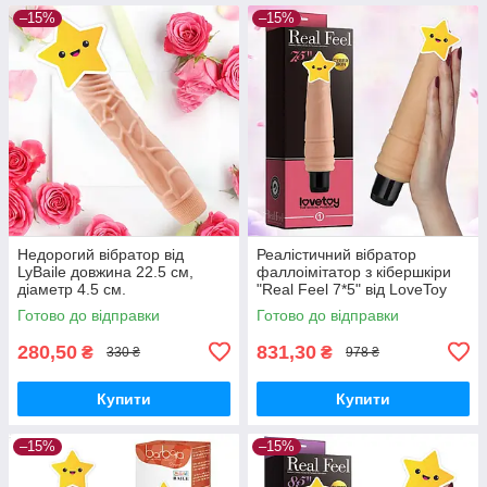
–15%
–15%
Недорогий вібратор від
Реалістичний вібратор
LyBaile довжина 22.5 см,
фаллоімітатор з кібершкіри
діаметр 4.5 см.
"Real Feel 7*5" від LoveToy
Готово до відправки
Готово до відправки
280,50
831,30
₴
₴
330 ₴
978 ₴
Купити
Купити
–15%
–15%