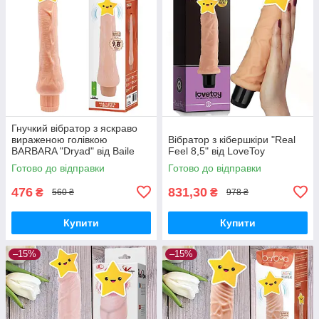
Гнучкий вібратор з яскраво
вираженою голівкою
Вібратор з кібершкіри "Real
BARBARA "Dryad" від Baile
Feel 8,5" від LoveToy
(довжина 25 см, діаметр 4
Готово до відправки
Готово до відправки
см.)
476
831,30
₴
₴
560 ₴
978 ₴
Купити
Купити
–15%
–15%