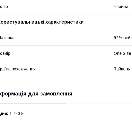
олір
Чорний
Користувальницькі характеристики
атеріал
92% нейл
озмір
One Size
раїна походження
Тайвань
нформація для замовлення
іна:
1 720 ₴