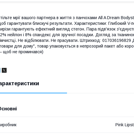
тільте мрії вашого партнера в життя з панчохами All A Dream Bodys
об гарантувати блискучі результати. Характеристики: Глибокий V-п
ирізи гарантують ефектний вигляд стегон. Пара підв'язок з'єднуєт
2% нейлон і 8% спандекс для зручної посадки. Догляд за тканиною
імчистці. Не відбілювати. Не прасувати. Штрихкод: 017036196829 Д
товари для дому", товар упаковується в непрозорий пакет або коро
 щоб не проминався)
арактеристики
Основні
иробник
Pink Lipst