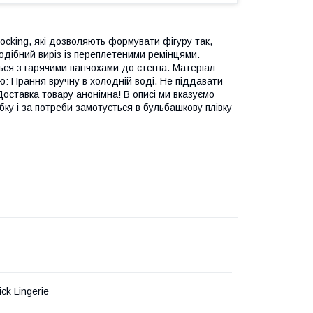
tocking, які дозволяють формувати фігуру так,
одібний виріз із переплетеними ремінцями.
ься з гарячими панчохами до стегна. Матеріал:
: Прання вручну в холодній воді. Не піддавати
оставка товару анонімна! В описі ми вказуємо
бку і за потреби замотується в бульбашкову плівку
ick Lingerie