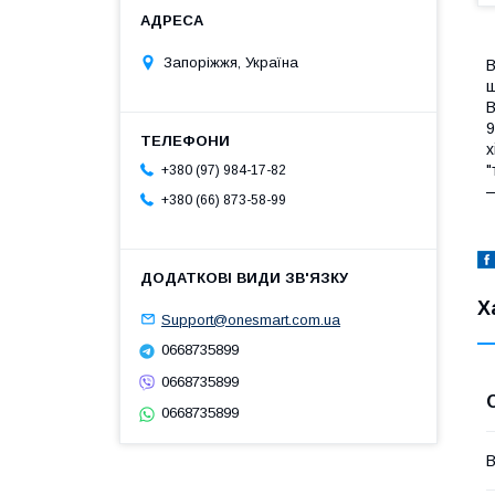
Запоріжжя, Україна
В
щ
В
9
х
"
+380 (97) 984-17-82
—
+380 (66) 873-58-99
Х
Support@onesmart.com.ua
0668735899
0668735899
0668735899
В