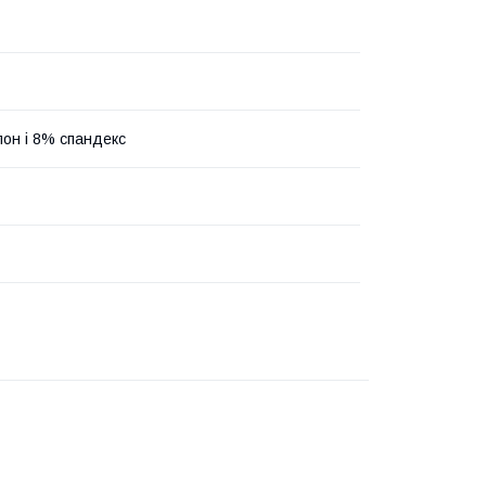
он і 8% спандекс