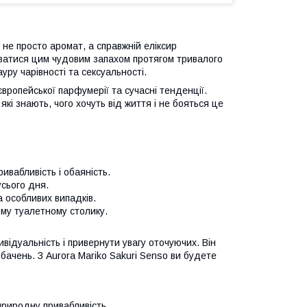
не просто аромат, а справжній еліксир
уватися цим чудовим запахом протягом тривалого
ру чарівності та сексуальності.
вропейської парфумерії та сучасні тенденції.
які знають, чого хочуть від життя і не бояться це
вабливість і обаяність.
усього дня.
 особливих випадків.
му туалетному столику.
відуальність і привернути увагу оточуючих. Він
обачень. З Aurora Mariko Sakuri Senso ви будете
риродну привабливість.