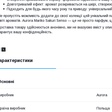
Довготривалий ефект: аромат розкривається на шкірі, створю
Підходить для будь-якого часу року та приводу: універсальний
е пропустіть можливість додати до своєї колекції цей унікальний 
віті ароматів. Aurora Mariko Sakuri Senso — це не просто парфум, 
оставка товару здійснюється анонімно, ми не вказуємо вміст у опис
арантує вашу конфіденційність.
арактеристики
Основні
иробник
Aurora
раїна виробник
Польща