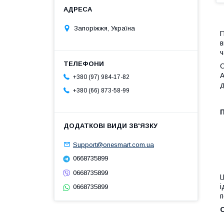
Запоріжжя, Україна
П
в
ч
С
A
+380 (97) 984-17-82
д
+380 (66) 873-58-99
Support@onesmart.com.ua
0668735899
0668735899
Ц
і
0668735899
п
О