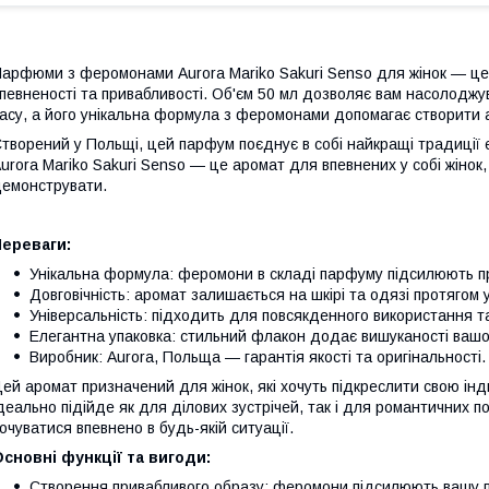
арфюми з феромонами Aurora Mariko Sakuri Senso для жінок — це 
певненості та привабливості. Об'єм 50 мл дозволяє вам насолодж
асу, а його унікальна формула з феромонами допомагає створити ау
творений у Польщі, цей парфум поєднує в собі найкращі традиції є
urora Mariko Sakuri Senso — це аромат для впевнених у собі жінок, 
емонструвати.
Переваги:
Унікальна формула: феромони в складі парфуму підсилюють при
Довговічність: аромат залишається на шкірі та одязі протягом 
Універсальність: підходить для повсякденного використання та
Елегантна упаковка: стильний флакон додає вишуканості вашо
Виробник: Aurora, Польща — гарантія якості та оригінальності.
ей аромат призначений для жінок, які хочуть підкреслити свою інди
деально підійде як для ділових зустрічей, так і для романтичних п
очуватися впевнено в будь-якій ситуації.
сновні функції та вигоди:
Створення привабливого образу: феромони підсилюють вашу п