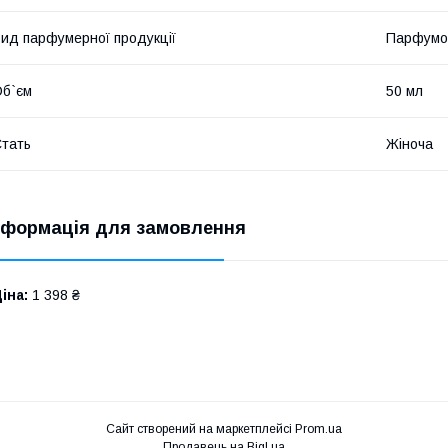
ид парфумерної продукції
Парфумо
б`єм
50 мл
тать
Жіноча
нформація для замовлення
іна:
1 398 ₴
Сайт створений на маркетплейсі
Prom.ua
Продавець на Bigl.ua