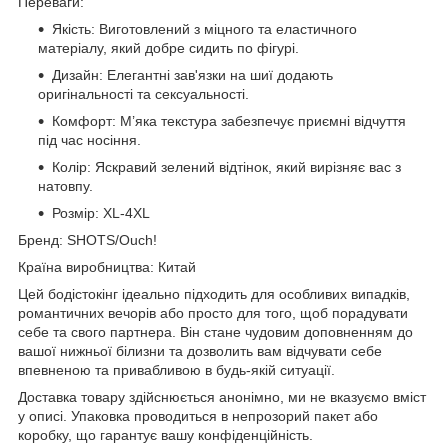
Переваги:
Якість: Виготовлений з міцного та еластичного
матеріалу, який добре сидить по фігурі.
Дизайн: Елегантні зав'язки на шиї додають
оригінальності та сексуальності.
Комфорт: М’яка текстура забезпечує приємні відчуття
під час носіння.
Колір: Яскравий зелений відтінок, який вирізняє вас з
натовпу.
Розмір: XL-4XL
Бренд: SHOTS/Ouch!
Країна виробництва: Китай
Цей бодістокінг ідеально підходить для особливих випадків,
романтичних вечорів або просто для того, щоб порадувати
себе та свого партнера. Він стане чудовим доповненням до
вашої нижньої білизни та дозволить вам відчувати себе
впевненою та привабливою в будь-якій ситуації.
Доставка товару здійснюється анонімно, ми не вказуємо вміст
у описі. Упаковка проводиться в непрозорий пакет або
коробку, що гарантує вашу конфіденційність.