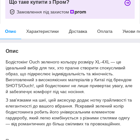
Що таке купити з Пром?
Замовлення під захистом
Опис
Характеристики
Доставка
Оплата
Умови п
Опис
Бодістокінг Ouch зеленого кольору розміру XL-4XL — це
ідеальний вибір для тих, хто прагне створити спокусливий
образ, що підкреслює індивідуальність та жіночність.
Виготовлений з високоякісних матеріалів у Китаї під брендом
SHOTS/Ouch!, цей бодистокинг не лише привертає увагу, але
й забезпечує комфорт під час носіння.
З зав'язками на шиї, цей аксесуар додає нотку грайливості та
елегантності до вашого вбрання. Яскравий зелений колір
бодистокинга робить його універсальним елементом
гардеробу, який легко комбінується з різними стилями одягу
— від романтичних до більш сміливих та провокаційних.