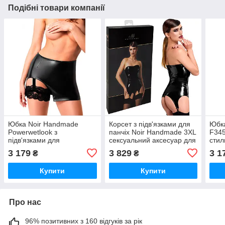
Подібні товари компанії
Юбка Noir Handmade
Корсет з підв'язками для
Юбк
Powerwetlook з
панчіх Noir Handmade 3XL
F345
підв'язками для
сексуальний аксесуар для
стил
сексуальних образів
соблазнительного образа
мате
3 179
3 829
3 1
₴
₴
розмір 3XL стильний одяг
розм
для вечірок
Купити
Купити
Про нас
96% позитивних з 160 відгуків за рік