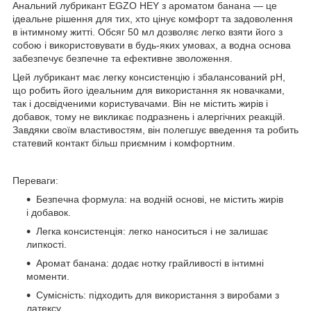
Анальний лубрикант EGZO HEY з ароматом банана — це
ідеальне рішення для тих, хто цінує комфорт та задоволення
в інтимному житті. Обсяг 50 мл дозволяє легко взяти його з
собою і використовувати в будь-яких умовах, а водна основа
забезпечує безпечне та ефективне зволоження.
Цей лубрикант має легку консистенцію і збалансований pH,
що робить його ідеальним для використання як новачками,
так і досвідченими користувачами. Він не містить жирів і
добавок, тому не викликає подразнень і алергічних реакцій.
Завдяки своїм властивостям, він полегшує введення та робить
статевий контакт більш приємним і комфортним.
Переваги:
Безпечна формула: на водній основі, не містить жирів
і добавок.
Легка консистенція: легко наноситься і не залишає
липкості.
Аромат банана: додає нотку грайливості в інтимні
моменти.
Сумісність: підходить для використання з виробами з
латексу.