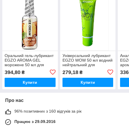
Оральний гель-лубрикант
Універсальний лубрикант
Анал
EGZO AROMA GEL
EGZO WOW 50 мл водний
EGZ
морожене 50 мл для
нейтральний для
аром
інтимного життя з
зволоження комфорту під
комф
394,80
279,18
336
₴
₴
ароматом і смаком
час сексу
секс
Купити
Купити
Про нас
96% позитивних з 160 відгуків за рік
Працює з 29.09.2016