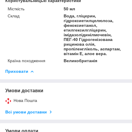
Користувальницькі характеристики
Місткість
50 мл
Склад
Вода, гліцерин,
гідроксиетилцелюлоза,
феноксиетанол,
етилгексилгліцерин,
імідазолідинілмочевін,
ПЕГ-40 Гідрогенізована
рицинова олія,
пропіленгліколь, аспартам,
вітамін Е, алое вера.
Країна походження
Великобританія
Приховати
Умови доставки
Нова Пошта
Всі умови доставки
Умови оплати