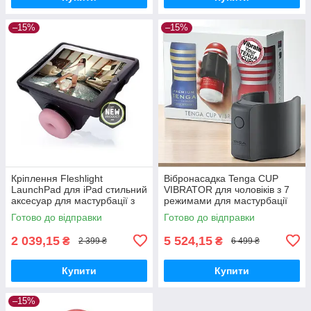
–15%
–15%
Кріплення Fleshlight
Вібронасадка Tenga CUP
LaunchPad для iPad стильний
VIBRATOR для чоловіків з 7
аксесуар для мастурбації з
режимами для мастурбації
відеозв'язком
два мастурбатори в
Готово до відправки
Готово до відправки
комплекті
2 039,15
5 524,15
₴
₴
2 399 ₴
6 499 ₴
Купити
Купити
–15%