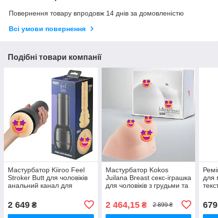
Повернення товару впродовж 14 днів за домовленістю
Всі умови повернення
Подібні товари компанії
Мастурбатор Kiiroo Feel
Мастурбатор Kokos
Ремі
Stroker Butt для чоловіків
Juilana Breast секс-іграшка
для 
анальний канал для
для чоловіків з грудьми та
текс
максимального
вагіною для задоволення
для 
задоволення
вико
2 649
2 464,15
679
₴
₴
2 899 ₴
рук