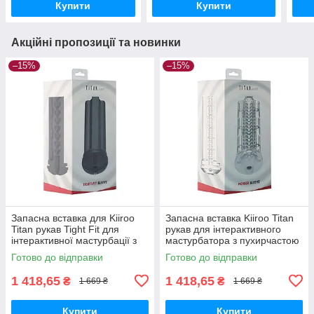
Купити
Купити
Акційні пропозиції та новинки
–15%
–15%
Запасна вставка для Kiiroo
Запасна вставка Kiiroo Titan
Titan рукав Tight Fit для
рукав для інтерактивного
інтерактивної мастурбації з
мастурбатора з пухирчастою
вузьким отвором
текстурою
Готово до відправки
Готово до відправки
1 418,65
1 418,65
₴
₴
1 669 ₴
1 669 ₴
Купити
Купити