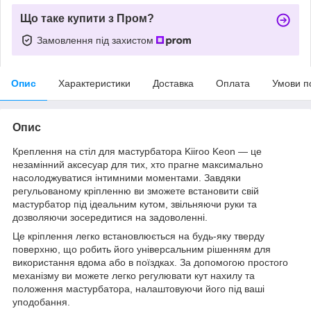
Що таке купити з Пром?
Замовлення під захистом
Опис
Характеристики
Доставка
Оплата
Умови п
Опис
Креплення на стіл для мастурбатора Kiiroo Keon — це
незамінний аксесуар для тих, хто прагне максимально
насолоджуватися інтимними моментами. Завдяки
регульованому кріпленню ви зможете встановити свій
мастурбатор під ідеальним кутом, звільняючи руки та
дозволяючи зосередитися на задоволенні.
Це кріплення легко встановлюється на будь-яку тверду
поверхню, що робить його універсальним рішенням для
використання вдома або в поїздках. За допомогою простого
механізму ви можете легко регулювати кут нахилу та
положення мастурбатора, налаштовуючи його під ваші
уподобання.