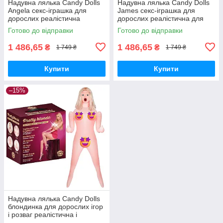
Надувна лялька Candy Dolls
Надувна лялька Candy Dolls
Angela секс-іграшка для
James секс-іграшка для
дорослих реалістична
дорослих реалістична для
модель для задоволення і
інтимних задоволень
Готово до відправки
Готово до відправки
розваги
1 486,65
1 486,65
₴
₴
1 749 ₴
1 749 ₴
Купити
Купити
–15%
Надувна лялька Candy Dolls
блондинка для дорослих ігор
і розваг реалістична і
компактна