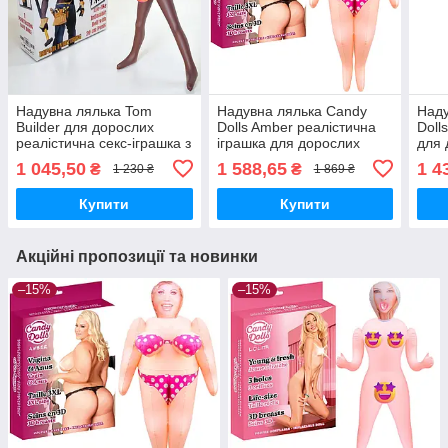
Надувна лялька Tom
Надувна лялька Candy
Наду
Builder для дорослих
Dolls Amber реалістична
Doll
реалістична секс-іграшка з
іграшка для дорослих
для 
анусом і чоловічою
інтимного задоволення
для 
1 045,50
1 588,65
1 4
₴
₴
1 230 ₴
1 869 ₴
фігурою
Купити
Купити
Акційні пропозиції та новинки
–15%
–15%