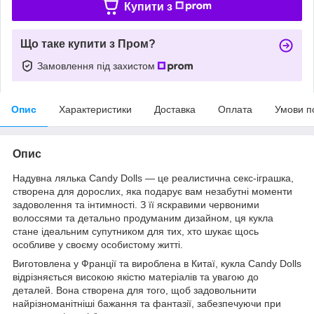
Купити з
Що таке купити з Пром?
Замовлення під захистом
Опис
Характеристики
Доставка
Оплата
Умови п
Опис
Надувна лялька Candy Dolls — це реалистична секс-іграшка,
створена для дорослих, яка подарує вам незабутні моменти
задоволення та інтимності. З її яскравими червоними
волоссями та детально продуманим дизайном, ця кукла
стане ідеальним супутником для тих, хто шукає щось
особливе у своєму особистому житті.
Виготовлена у Франції та вироблена в Китаї, кукла Candy Dolls
відрізняється високою якістю матеріалів та увагою до
деталей. Вона створена для того, щоб задовольнити
найрізноманітніші бажання та фантазії, забезпечуючи при