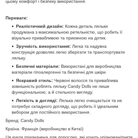
цьому комфорт і безпеку використання.
Переваги:
Реалістичний дизайн:
Кожна деталь ляльки
продумана з максимальною ретельністю, що робить її
візуально привабливою та приємною на дотик.
Зручність використання:
Легка та надувна
конструкція дозволяє легко зберігати та транспортувати
ляльку.
Безпечні матеріали:
Використані для виробництва
матеріали гіпоалергенні та безпечні для шкіри.
Яскравий стиль:
Червоні волосся та приваблива
зовнішність роблять ляльку Candy Dolls не лише
функціональною, а й стильного вигляду.
Легкість в догляді:
Лялька легко очищається та не
потребує складного догляду, що робить її ідеальним
вибором для постійного використання.
Бренд: Candy Dolls
Країна: Франція (виробництво в Китаї)
Ця кукла призначена для дорослих, які хочуть урізноманітнити