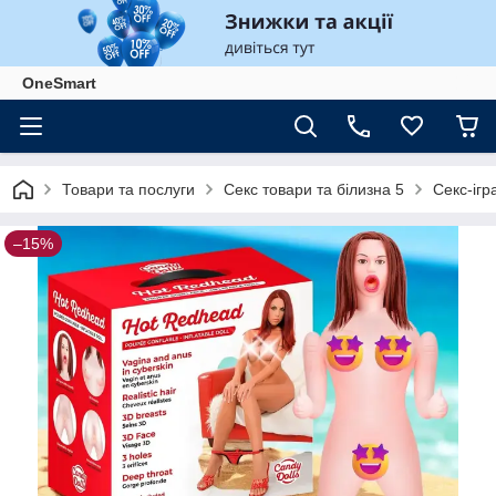
OneSmart
Товари та послуги
Секс товари та білизна 5
Секс-ігр
–15%