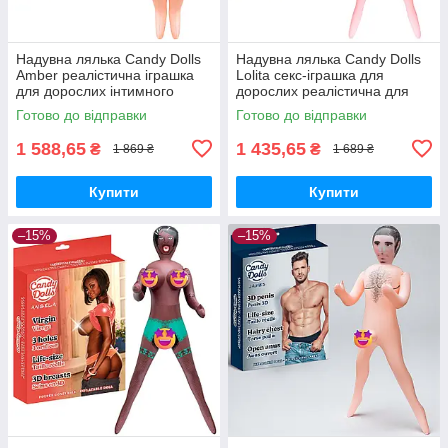
Надувна лялька Candy Dolls
Надувна лялька Candy Dolls
Amber реалістична іграшка
Lolita секс-іграшка для
для дорослих інтимного
дорослих реалістична для
задоволення
інтимних задоволень
Готово до відправки
Готово до відправки
1 588,65
1 435,65
₴
₴
1 869 ₴
1 689 ₴
Купити
Купити
–15%
–15%