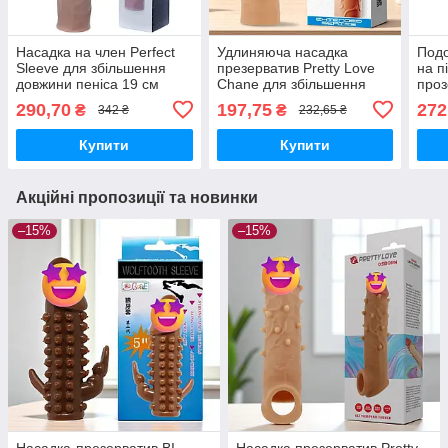
Насадка на член Perfect
Удлиняюча насадка
Подо
Sleeve для збільшення
презерватив Pretty Love
на п
довжини пеніса 19 см
Chane для збільшення
проз
коричнева реалистична
довжини пеніса
довж
290,70
197,75
272
₴
₴
342 ₴
232,65 ₴
для чоловіків
реалистична 18 см
комф
Купити
Купити
Акційні пропозиції та новинки
–15%
–15%
Насадка-презерватив BI-
Насадка презерватив Pretty