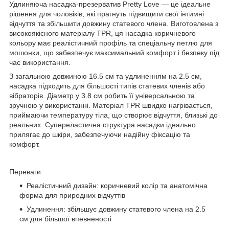
Удлиняюча насадка-презерватив Pretty Love — це ідеальне
рішення для чоловіків, які прагнуть підвищити свої інтимні
відчуття та збільшити довжину статевого члена. Виготовлена з
високоякісного матеріалу TPR, ця насадка коричневого
кольору має реалістичний профіль та спеціальну петлю для
мошонки, що забезпечує максимальний комфорт і безпеку під
час використання.
З загальною довжиною 16.5 см та удлиненням на 2.5 см,
насадка підходить для більшості типів статевих членів або
вібраторів. Діаметр у 3.8 см робить її універсальною та
зручною у використанні. Матеріал TPR швидко нагрівається,
приймаючи температуру тіла, що створює відчуття, близькі до
реальних. Супереластична структура насадки ідеально
прилягає до шкіри, забезпечуючи надійну фіксацію та
комфорт.
Переваги:
Реалістичний дизайн: коричневий колір та анатомічна
форма для природних відчуттів
Удлинення: збільшує довжину статевого члена на 2.5
см для більшої впевненості