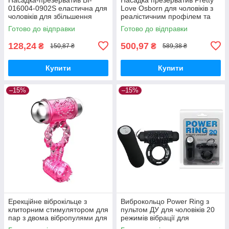
016004-0902S еластична для
Love Osborn для чоловіків з
чоловіків для збільшення
реалістичним профілем та
довжини та стимуляції
петлею для мошонки
Готово до відправки
Готово до відправки
128,24
500,97
₴
₴
150,87 ₴
589,38 ₴
Купити
Купити
–15%
–15%
Ерекційне віброкільце з
Виброкольцо Power Ring з
клиторним стимулятором для
пультом ДУ для чоловіків 20
пар з двома вібропулями для
режимів вібрації для
посилення задоволення
поліпшення інтимного життя