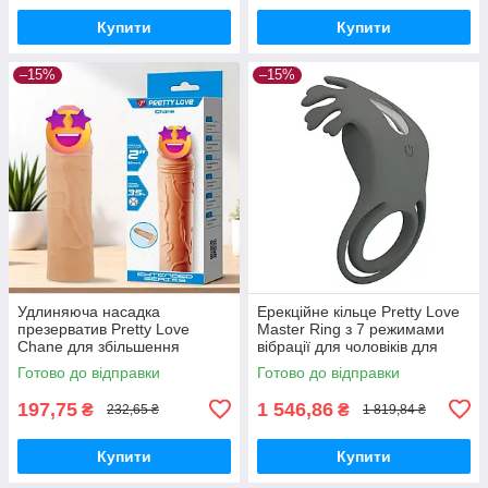
Купити
Купити
–15%
–15%
Удлиняюча насадка
Ерекційне кільце Pretty Love
презерватив Pretty Love
Master Ring з 7 режимами
Chane для збільшення
вібрації для чоловіків для
довжини пеніса реалистична
продовження ерекції та
Готово до відправки
Готово до відправки
18 см
стимуляції
197,75
1 546,86
₴
₴
232,65 ₴
1 819,84 ₴
Купити
Купити