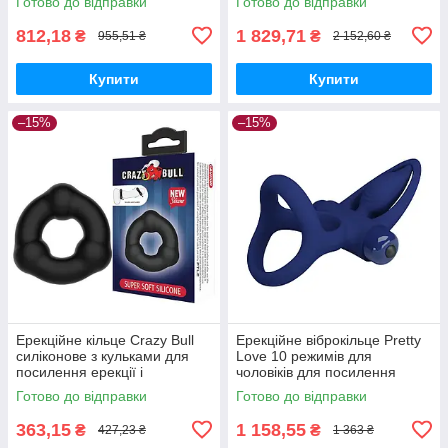
Готово до відправки
Готово до відправки
812,18
1 829,71
₴
₴
955,51 ₴
2 152,60 ₴
Купити
Купити
–15%
–15%
Ерекційне кільце Crazy Bull
Ерекційне віброкільце Pretty
силіконове з кульками для
Love 10 режимів для
посилення ерекції і
чоловіків для посилення
продовження статевого акту
ерекції та задоволення
Готово до відправки
Готово до відправки
363,15
1 158,55
₴
₴
427,23 ₴
1 363 ₴