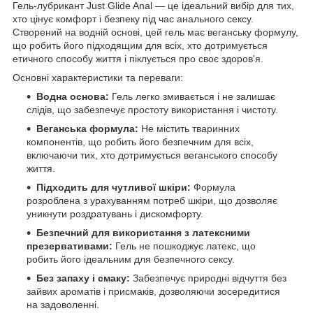
Гель-лубрикант Just Glide Anal — це ідеальний вибір для тих,
хто цінує комфорт і безпеку під час анального сексу.
Створений на водній основі, цей гель має веганську формулу,
що робить його підходящим для всіх, хто дотримується
етичного способу життя і піклується про своє здоров'я.
Основні характеристики та переваги:
Водна основа:
Гель легко змивається і не залишає
слідів, що забезпечує простоту використання і чистоту.
Веганська формула:
Не містить тваринних
компонентів, що робить його безпечним для всіх,
включаючи тих, хто дотримується веганського способу
життя.
Підходить для чутливої шкіри:
Формула
розроблена з урахуванням потреб шкіри, що дозволяє
уникнути роздратувань і дискомфорту.
Безпечний для використання з латексними
презервативами:
Гель не пошкоджує латекс, що
робить його ідеальним для безпечного сексу.
Без запаху і смаку:
Забезпечує природні відчуття без
зайвих ароматів і присмаків, дозволяючи зосередитися
на задоволенні.