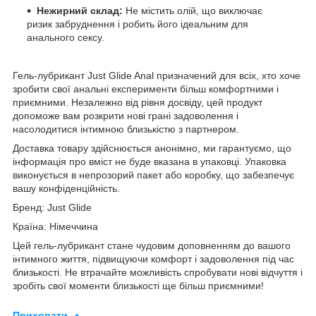
Нежирний склад:
Не містить олій, що виключає
ризик забруднення і робить його ідеальним для
анального сексу.
Гель-лубрикант Just Glide Anal призначений для всіх, хто хоче
зробити свої анальні експерименти більш комфортними і
приємними. Незалежно від рівня досвіду, цей продукт
допоможе вам розкрити нові грані задоволення і
насолодитися інтимною близькістю з партнером.
Доставка товару здійснюється анонімно, ми гарантуємо, що
інформація про вміст не буде вказана в упаковці. Упаковка
виконується в непрозорий пакет або коробку, що забезпечує
вашу конфіденційність.
Бренд: Just Glide
Країна: Німеччина
Цей гель-лубрикант стане чудовим доповненням до вашого
інтимного життя, підвищуючи комфорт і задоволення під час
близькості. Не втрачайте можливість спробувати нові відчуття і
зробіть свої моменти близькості ще більш приємними!
Приховати