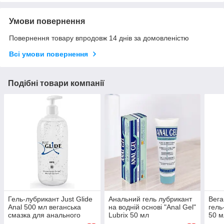
Умови повернення
Повернення товару впродовж 14 днів за домовленістю
Всі умови повернення
Подібні товари компанії
Гель-лубрикант Just Glide
Анальний гель лубрикант
Вега
Anal 500 мл веганська
на водній основі "Anal Gel"
гель
смазка для анального
Lubrix 50 мл
50 м
сексу з водною основою
близ