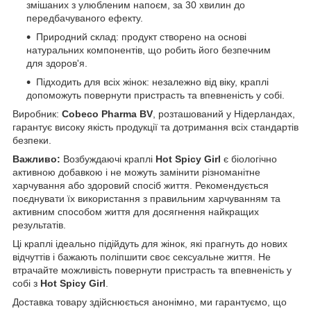
змішаних з улюбленим напоєм, за 30 хвилин до
передбачуваного ефекту.
Природний склад: продукт створено на основі
натуральних компонентів, що робить його безпечним
для здоров'я.
Підходить для всіх жінок: незалежно від віку, краплі
допоможуть повернути пристрасть та впевненість у собі.
Виробник:
Cobeco Pharma BV
, розташований у Нідерландах,
гарантує високу якість продукції та дотримання всіх стандартів
безпеки.
Важливо:
Возбуждаючі краплі
Hot Spicy Girl
є біологічно
активною добавкою і не можуть замінити різноманітне
харчування або здоровий спосіб життя. Рекомендується
поєднувати їх використання з правильним харчуванням та
активним способом життя для досягнення найкращих
результатів.
Ці краплі ідеально підійдуть для жінок, які прагнуть до нових
відчуттів і бажають поліпшити своє сексуальне життя. Не
втрачайте можливість повернути пристрасть та впевненість у
собі з
Hot Spicy Girl
.
Доставка товару здійснюється анонімно, ми гарантуємо, що