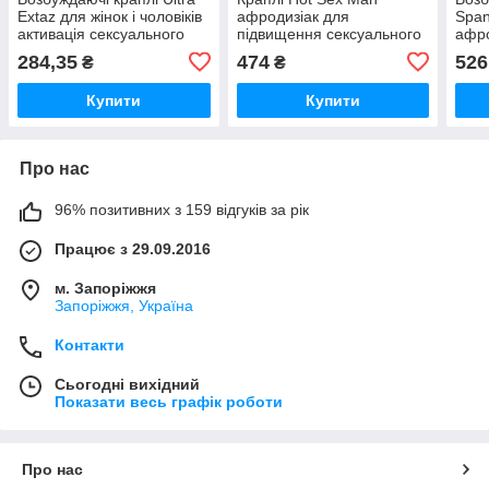
Extaz для жінок і чоловіків
афродизіак для
Span
активація сексуального
підвищення сексуального
афро
влечення 5 ампул по 500
влечення і чутливості 20
жіно
284,35
474
526
₴
₴
мг
мл
секс
Купити
Купити
Про нас
96% позитивних з 159 відгуків за рік
Працює з 29.09.2016
м. Запоріжжя
Запоріжжя, Україна
Контакти
Сьогодні вихідний
Показати весь графік роботи
Про нас