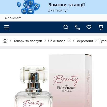
OneSmart
Товари та послуги
Секс товари 2
Феромони
Туал