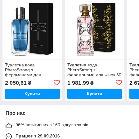
Туалетна вода
Туалетна вода
Туал
PheroStrong з
PheroStrong з
Pher
феромонами для
феромонами для жінок 50
феро
чоловіків 50 мл свіжий
мл кольорово-фруктовий
прян
2 050,61
1 981,99
2 6
₴
₴
пряний аромат для
аромат для залучення
для 
привабливості та
уваги
залу
Купити
Купити
впевненості
Про нас
96% позитивних з 160 відгуків за рік
Працює з 29.09.2016