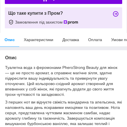
Що таке купити з Пром?
Замовлення під захистом
Опис
Характеристики
Доставка
Оплата
Умови п
Опис
Туалетна вода з феромонами PheroStrong Beauty для жінок
— це не просто аромат, а справжнє магічне зілля, здатне
підкреслити вашу індивідуальність та привернути увагу
оточуючих. Цей кольорово-східний аромат створений для
впевнених у собі жінок, які прагнуть додати до свого життя
трохи чуттєвості та загадковості.
З перших нот ви відчуєте свіжість мандарина та апельсина, які
наповнять ваш день яскравими емоціями та позитивом. Нота
серця, представлена чуттєвим жасмином самбак, надає
аромату глибину та таємничість. Завершується композиція
вишуканою бурбонською ваніллю, яка залишає теплий і