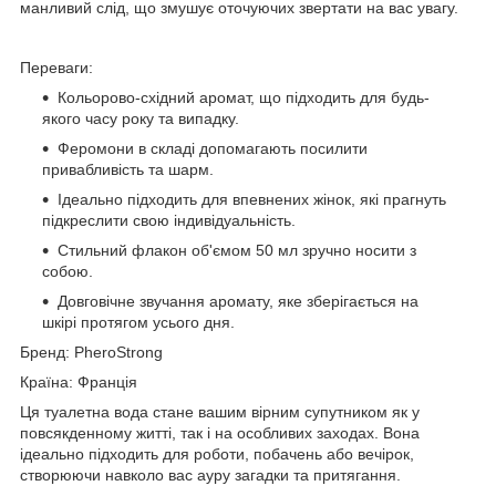
манливий слід, що змушує оточуючих звертати на вас увагу.
Переваги:
Кольорово-східний аромат, що підходить для будь-
якого часу року та випадку.
Феромони в складі допомагають посилити
привабливість та шарм.
Ідеально підходить для впевнених жінок, які прагнуть
підкреслити свою індивідуальність.
Стильний флакон об'ємом 50 мл зручно носити з
собою.
Довговічне звучання аромату, яке зберігається на
шкірі протягом усього дня.
Бренд: PheroStrong
Країна: Франція
Ця туалетна вода стане вашим вірним супутником як у
повсякденному житті, так і на особливих заходах. Вона
ідеально підходить для роботи, побачень або вечірок,
створюючи навколо вас ауру загадки та притягання.