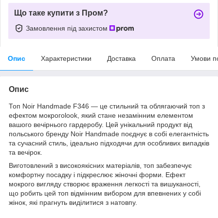
Що таке купити з Пром?
Замовлення під захистом
Опис
Характеристики
Доставка
Оплата
Умови п
Опис
Топ Noir Handmade F346 — це стильний та облягаючий топ з
ефектом мокрогоlook, який стане незамінним елементом
вашого вечірнього гардеробу. Цей унікальний продукт від
польського бренду Noir Handmade поєднує в собі елегантність
та сучасний стиль, ідеально підходячи для особливих випадків
та вечірок.
Виготовлений з високоякісних матеріалів, топ забезпечує
комфортну посадку і підкреслює жіночні форми. Ефект
мокрого вигляду створює враження легкості та вишуканості,
що робить цей топ відмінним вибором для впевнених у собі
жінок, які прагнуть виділитися з натовпу.