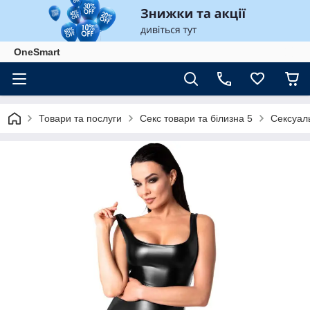
OneSmart
Товари та послуги
Секс товари та білизна 5
Сексуаль