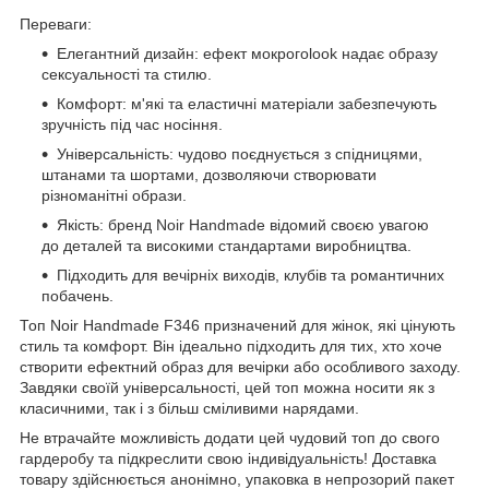
Переваги:
Елегантний дизайн: ефект мокрогоlook надає образу
сексуальності та стилю.
Комфорт: м'які та еластичні матеріали забезпечують
зручність під час носіння.
Універсальність: чудово поєднується з спідницями,
штанами та шортами, дозволяючи створювати
різноманітні образи.
Якість: бренд Noir Handmade відомий своєю увагою
до деталей та високими стандартами виробництва.
Підходить для вечірніх виходів, клубів та романтичних
побачень.
Топ Noir Handmade F346 призначений для жінок, які цінують
стиль та комфорт. Він ідеально підходить для тих, хто хоче
створити ефектний образ для вечірки або особливого заходу.
Завдяки своїй універсальності, цей топ можна носити як з
класичними, так і з більш сміливими нарядами.
Не втрачайте можливість додати цей чудовий топ до свого
гардеробу та підкреслити свою індивідуальність! Доставка
товару здійснюється анонімно, упаковка в непрозорий пакет