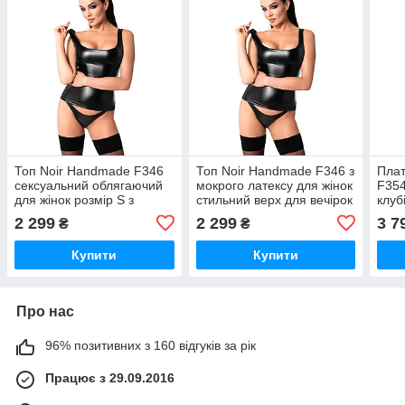
Топ Noir Handmade F346
Топ Noir Handmade F346 з
Плат
сексуальний облягаючий
мокрого латексу для жінок
F354
для жінок розмір S з
стильний верх для вечірок
клуб
ефектом мокрої шкіри
та клубів
обл
2 299
2 299
3 7
₴
₴
Купити
Купити
Про нас
96% позитивних з 160 відгуків за рік
Працює з 29.09.2016