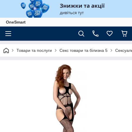
OneSmart
Товари та послуги
Секс товари та білизна 5
Сексуаль