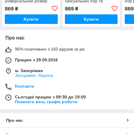
універсальний розмір
сексуальних ігор та
ігор
сексуальна білизна для
романтичних зустрічей.
зуст
869
869
869
₴
₴
романтичних зустрічей
розм
Купити
Купити
Про нас
96% позитивних з 160 відгуків за рік
Працює з 29.09.2016
м. Запоріжжя
Запоріжжя, Україна
Контакти
Сьогодні працює з 09:30 до 19:00
Показати весь графік роботи
Про нас