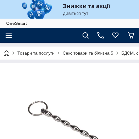
OneSmart
Товари та послуги
Секс товари та білизна 5
БДСМ, с