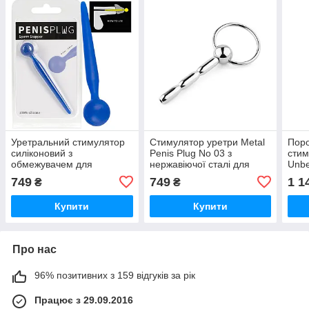
Уретральний стимулятор
Стимулятор уретри Metal
Поро
силіконовий з
Penis Plug No 03 з
стим
обмежувачем для
нержавіючої сталі для
Unb
чоловіків гладка поверхня
інтимних задоволень та
ігор
749
749
1 1
₴
₴
діаметр 0.8 см для нових
розширення можливостей
завд
відчуттів
Купити
Купити
Про нас
96% позитивних з 159 відгуків за рік
Працює з 29.09.2016