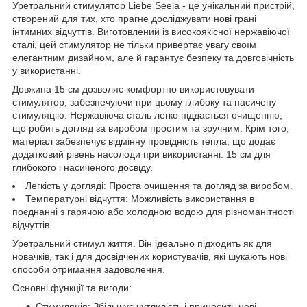
Уретральний стимулятор Liebe Seela - це унікальний пристрій,
створений для тих, хто прагне досліджувати нові грані
інтимних відчуттів. Виготовлений із високоякісної нержавіючої
сталі, цей стимулятор не тільки привертає увагу своїм
елегантним дизайном, але й гарантує безпеку та довговічність
у використанні.
Довжина 15 см дозволяє комфортно використовувати
стимулятор, забезпечуючи при цьому глибоку та насичену
стимуляцію. Нержавіюча сталь легко піддається очищенню,
що робить догляд за виробом простим та зручним. Крім того,
матеріал забезпечує відмінну провідність тепла, що додає
додатковий рівень насолоди при використанні. 15 см для
глибокого і насиченого досвіду.
Легкість у догляді: Проста очищення та догляд за виробом.
Температурні відчуття: Можливість використання в
поєднанні з гарячою або холодною водою для різноманітності
відчуттів.
Уретральний стимул життя. Він ідеально підходить як для
новачків, так і для досвідчених користувачів, які шукають нові
способи отримання задоволення.
Основні функції та вигоди:
Стимуляція: Збільшує чутливість і приносить нові