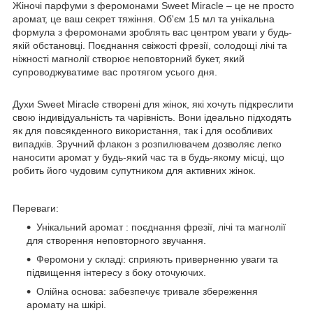
Жіночі парфуми з феромонами Sweet Miracle – це не просто
аромат, це ваш секрет тяжіння. Об'єм 15 мл та унікальна
формула з феромонами зроблять вас центром уваги у будь-
якій обстановці. Поєднання свіжості фрезії, солодощі лічі та
ніжності магнолії створює неповторний букет, який
супроводжуватиме вас протягом усього дня.
Духи Sweet Miracle створені для жінок, які хочуть підкреслити
свою індивідуальність та чарівність. Вони ідеально підходять
як для повсякденного використання, так і для особливих
випадків. Зручний флакон з розпилювачем дозволяє легко
наносити аромат у будь-який час та в будь-якому місці, що
робить його чудовим супутником для активних жінок.
Переваги:
Унікальний аромат : поєднання фрезії, лічі та магнолії
для створення неповторного звучання.
Феромони у складі: сприяють приверненню уваги та
підвищення інтересу з боку оточуючих.
Олійна основа: забезпечує тривале збереження
аромату на шкірі.