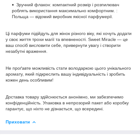
Зручний флакон: компактний розмір і розпилювач
роблять використання максимально комфортним. :
Польща — відомий виробник якісної парфумерії.
Ці парфуми підійдуть для жінок різного віку, які хочуть додати
у своє життя трохи магії та впевненості. Sweet Miracle — це
ваш спосіб висловити себе, привернути увагу і створити
незабутні враження.
Не проґавте можливість стати володаркою цього унікального
аромату, який підкреслить вашу індивідуальність і зробить
кожен день особливим!
Доставка товару здійснюється анонімно, ми забезпечимо
конфіденційність. Упаковка в непрозорий пакет або коробку
гарантує, що ніхто не дізнається, що всередині.
Приховати