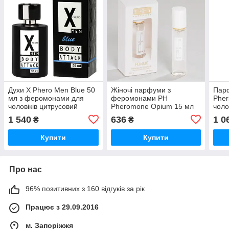
Духи X Phero Men Blue 50
Жіночі парфуми з
Пар
мл з феромонами для
феромонами PH
Pher
чоловіків цитрусовий
Pheromone Opium 15 мл
чоло
морський аромат для
східний аромат для
аром
1 540
636
1 0
₴
₴
впевненості та уваги
приваблення уваги та
жіно
чуттєвості
Купити
Купити
Про нас
96% позитивних з 160 відгуків за рік
Працює з 29.09.2016
м. Запоріжжя