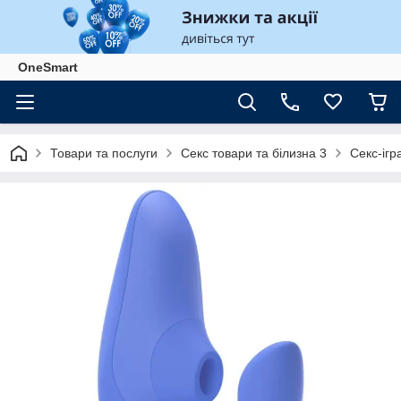
OneSmart
Товари та послуги
Секс товари та білизна 3
Секс-ігр