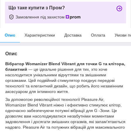
Що таке купити з Пром?
Замовлення під захистом
Опис
Характеристики
Доставка
Оплата
Умови п
Опис
Вібратор Womanizer Blend Vibrant для точки G та клітора,
блакитний
— це ідеальне рішення для тих, хто хоче
насолодитися унікальними відчуттями та змішаними
оргазмами. Цей подвійний стимулятор поєднує передові
технології та елегантний дизайн, що робить його незамінним
аксесуаром для інтимного життя.
За допомогою революційної технології Pleasure Air,
Womanizer Blend Vibrant ніжно і ефективно стимулює клітор,
одночасно забезпечуючи потужні вібрації для G -Зони. Це
дозволяє вам насолоджуватися незабутніми моментами
задоволення і досягати змішаних оргазмів, які запам'ятаються
надовго. Pleasure Air та потужних вібрацій для максимального