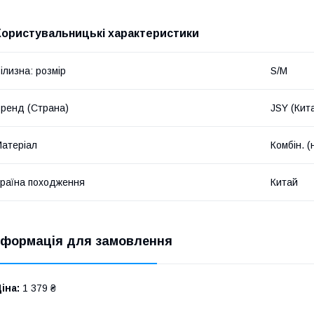
Користувальницькі характеристики
ілизна: розмір
S/M
ренд (Страна)
JSY (Кит
атеріал
Комбін. 
раїна походження
Китай
нформація для замовлення
іна:
1 379 ₴