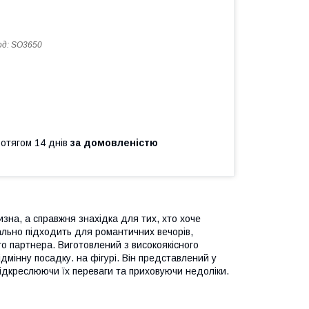
од:
SO3650
ротягом 14 днів
за домовленістю
изна, а справжня знахідка для тих, хто хоче
ально підходить для романтичних вечорів,
го партнера. Виготовлений з високоякісного
дмінну посадку. на фігурі. Він представлений у
 підкреслюючи їх переваги та приховуючи недоліки.