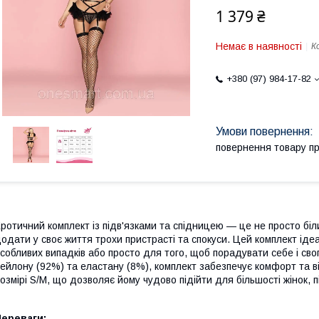
1 379 ₴
Немає в наявності
К
+380 (97) 984-17-82
повернення товару п
ротичний комплект із підв'язками та спідницею — це не просто біл
одати у своє життя трохи пристрасті та спокуси. Цей комплект іде
собливих випадків або просто для того, щоб порадувати себе і сво
ейлону (92%) та еластану (8%), комплект забезпечує комфорт та ві
озмірі S/M, що дозволяє йому чудово підійти для більшості жінок,
Переваги: