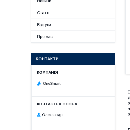
Новини
Статті
Відгуки
Про нас
КОНТАКТИ
OneSmart
Е
д
о
н
р
Олександр