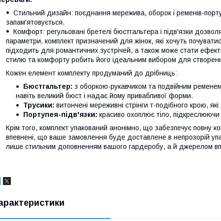
Стильний дизайн: поєднання мережива, оборок і ременів-порту
запам'ятовується.
Комфорт: регульовані бретелі бюстгальтера і підв'язки дозвол
параметри. комплект призначений для жінок, які хочуть почувати
підходить для романтичних зустрічей, а також може стати ефек
стилю та комфорту робить його ідеальним вибором для створенн
Кожен елемент комплекту продуманий до дрібниць:
Бюстгальтер:
з оборкою-рукавчиком та подвійним ременем 
навіть великий бюст і надає йому привабливої форми.
Трусики:
витончені мереживні стрінги т-подібного крою, як
Портупея-підв'язки:
красиво охоплює тіло, підкреслюючи т
Крім того, комплект упакований анонімно, що забезпечує повну ко
впевнені, що ваше замовлення буде доставлене в непрозорій упак
лише стильним доповненням вашого гардеробу, а й джерелом впе
арактеристики