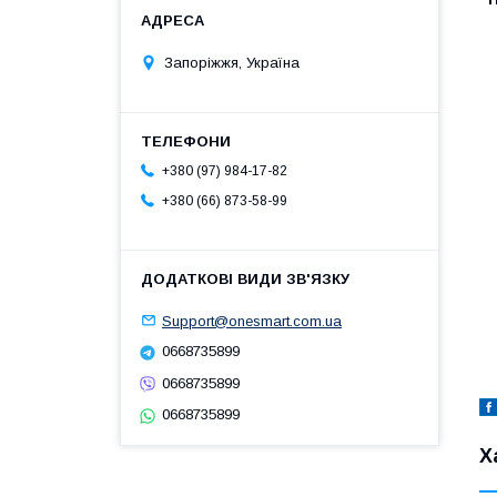
Запоріжжя, Україна
+380 (97) 984-17-82
+380 (66) 873-58-99
Support@onesmart.com.ua
0668735899
0668735899
0668735899
Х