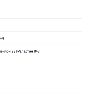
ай)
(нейлон 92%/эластан 8%)