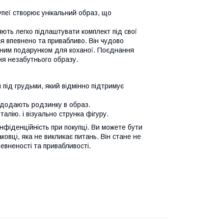
пеї створює унікальний образ, що
яють легко підлаштувати комплект під свої
ся впевнено та привабливо. Він чудово
тним подарунком для коханої. Поєднання
я незабутнього образу.
під грудьми, який відмінно підтримує
і додають родзинку в образ.
алію. і візуально струнка фігуру.
нфіденційність при покупці. Ви можете бути
овці, яка не викликає питань. Він стане не
вненості та привабливості.