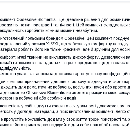
омплект Obsessive Blomentis - це ідеальне рішення для романтичн
воє життя нотки пристрасті та ніжності. Цей комплект складається 
ексуальність і зроблять кожний момент незабутнім.
иготовлений польським брендом Obsessive, цей комплект поєднує в
редставлений у розмірі XL/2XL, що забезпечує комфортну посадку та
атеріали роблять його не тільки красивим, але й зручним для носі
омфорт: м'які тканини не викликають дискомфорту, дозволяючи ва
озмаїття: комплект складається з трьох предметів, що дозволяє с
ндивідуальність.
екретна упаковка: анонімна доставка гарантує повну конфіденційні
ей комплект призначений для жінок, які хочуть здивувати свого па
ідходить для романтичних побачень, весільних ночей або просто д
а допомогою Obsessive Blomentis ви зможете розкрити свою сексуал
астрої на побаченні або особливій події.
певненість у собі: відчуття краси та сексуальності допоможе вам п
егкість у догляді: матеріали, з яких виготовлений комплект, легко
е пропустіть можливість додати у своє життя трохи пристрасті та 
амовте його прямо зараз і відкрийте для себе нові обрії насолоди!