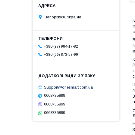
Запоріжжя, Україна
К
с
с
В
п
+380 (97) 984-17-82
м
+380 (66) 873-58-99
К
Р
і
С
Ц
Support@onesmart.com.ua
п
0668735899
З
н
0668735899
У
0668735899
Л
Н
З