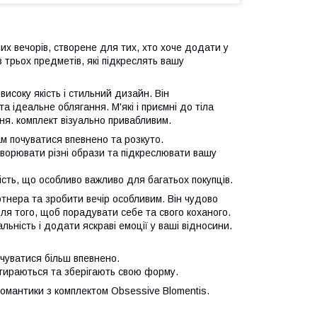
их вечорів, створене для тих, хто хоче додати у
з трьох предметів, які підкреслять вашу
исоку якість і стильний дизайн. Він
 ідеальне облягання. М'які і приємні до тіла
ння. комплект візуально привабливим.
м почуватися впевнено та розкуто.
творювати різні образи та підкреслювати вашу
сть, що особливо важливо для багатьох покупців.
ртнера та зробити вечір особливим. Він чудово
ля того, щоб порадувати себе та свого коханого.
ьність і додати яскраві емоції у ваші відносини.
очуватися більш впевнено.
 стираються та зберігають свою форму.
романтики з комплектом Obsessive Blomentis.