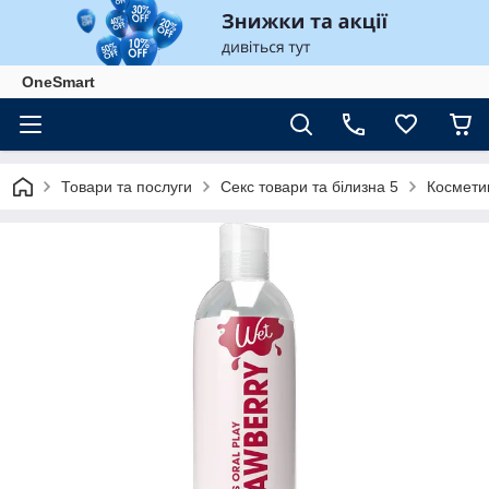
OneSmart
Товари та послуги
Секс товари та білизна 5
Космети