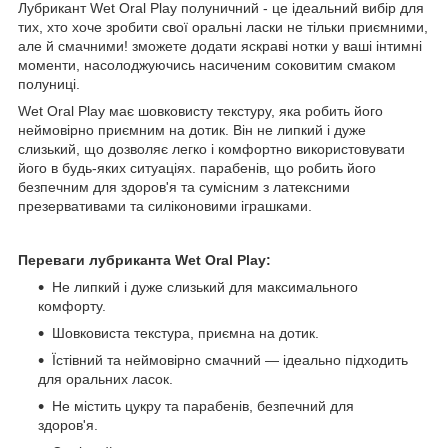
Лубрикант Wet Oral Play полуничний - це ідеальний вибір для
тих, хто хоче зробити свої оральні ласки не тільки приємними,
але й смачними! зможете додати яскраві нотки у ваші інтимні
моменти, насолоджуючись насиченим соковитим смаком
полуниці.
Wet Oral Play має шовковисту текстуру, яка робить його
неймовірно приємним на дотик. Він не липкий і дуже
слизький, що дозволяє легко і комфортно використовувати
його в будь-яких ситуаціях. парабенів, що робить його
безпечним для здоров'я та сумісним з латексними
презервативами та силіконовими іграшками.
Переваги лубриканта Wet Oral Play:
Не липкий і дуже слизький для максимального
комфорту.
Шовковиста текстура, приємна на дотик.
Їстівний та неймовірно смачний — ідеально підходить
для оральних ласок.
Не містить цукру та парабенів, безпечний для
здоров'я.