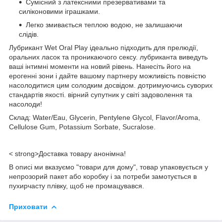
Сумісний з латексними презервативами та
силіконовими іграшками.
Легко змивається теплою водою, не залишаючи
слідів.
Лубрикант Wet Oral Play ідеально підходить для прелюдії,
оральних ласок та проникаючого сексу. лубриканта виведуть
ваші інтимні моменти на новий рівень. Нанесіть його на
ерогенні зони і дайте вашому партнеру можливість повністю
насолодитися цим солодким досвідом. дотримуючись суворих
стандартів якості. вірний супутник у світі задоволення та
насолоди!
Склад: Water/Eau, Glycerin, Pentylene Glycol, Flavor/Aroma,
Cellulose Gum, Potassium Sorbate, Sucralose.
< strong>Доставка товару анонімна!
В описі ми вказуємо "товари для дому", товар упаковується у
непрозорий пакет або коробку і за потреби замотується в
пухирчасту плівку, щоб не промацувався.
Приховати