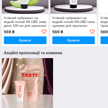
Їстівний лубрикант на
Їстівний лубрикант на
Їсті
водній основі INLUBE смак
водній основі INLUBE смак
водн
диня 100 мл для оральних
цукерки для оральних
тіра
пестощів з алое вера
пестощів з алое вера 100
пест
569
569
569
₴
₴
натуральний гель Nuei
мл Nuei
Nuei
Купити
Купити
Акційні пропозиції та новинки