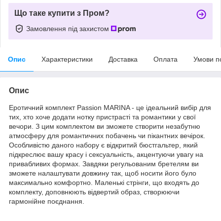
Що таке купити з Пром?
Замовлення під захистом
Опис
Характеристики
Доставка
Оплата
Умови п
Опис
Еротичний комплект Passion MARINA - це ідеальний вибір для
тих, хто хоче додати нотку пристрасті та романтики у свої
вечори. З цим комплектом ви зможете створити незабутню
атмосферу для романтичних побачень чи пікантних вечірок.
Особливістю даного набору є відкритий бюстгальтер, який
підкреслює вашу красу і сексуальність, акцентуючи увагу на
привабливих формах. Завдяки регульованим бретелям ви
зможете налаштувати довжину так, щоб носити його було
максимально комфортно. Маленькі стрінги, що входять до
комплекту, доповнюють відвертий образ, створюючи
гармонійне поєднання.