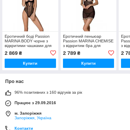
Еротичний боді Passion
Еротичний пеньюар
Еро
MARINA BODY чорне з
Passion MARINA CHEMISE
Pas
відкритими чашками для
з відкритим бра для
з ві
романтичних вечорів та
романтичних вечорів
рома
2 869
2 789
2 7
₴
₴
спокуси
сексуальний бежевий
секс
Купити
Купити
Про нас
96% позитивних з 160 відгуків за рік
Працює з 29.09.2016
м. Запоріжжя
Запоріжжя, Україна
Контакти