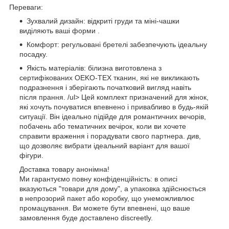
Переваги:
Зухвалий дизайн: відкриті груди та міні-чашки
виділяють ваші форми .
Комфорт: регульовані бретелі забезпечують ідеальну
посадку.
Якість матеріалів: білизна виготовлена з
сертифікованих OEKO-TEX тканин, які не викликають
подразнення і зберігають початковий вигляд навіть
після прання. /ul> Цей комплект призначений для жінок,
які хочуть почуватися впевнено і привабливо в будь-якій
ситуації. Він ідеально підійде для романтичних вечорів,
побачень або тематичних вечірок, коли ви хочете
справити враження і порадувати свого партнера. див,
що дозволяє вибрати ідеальний варіант для вашої
фігури.
Доставка товару анонімна!
Ми гарантуємо повну конфіденційність: в описі
вказуються "товари для дому", а упаковка здійснюється
в непрозорий пакет або коробку, що унеможливлює
промацування. Ви можете бути впевнені, що ваше
замовлення буде доставлено discreetly.