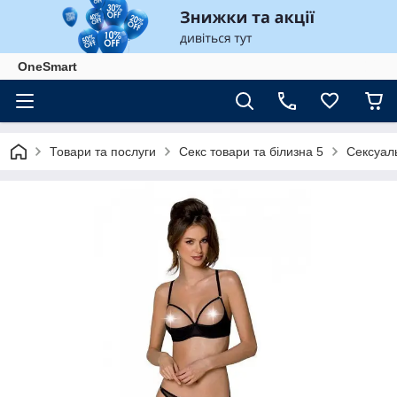
OneSmart
Товари та послуги
Секс товари та білизна 5
Сексуаль