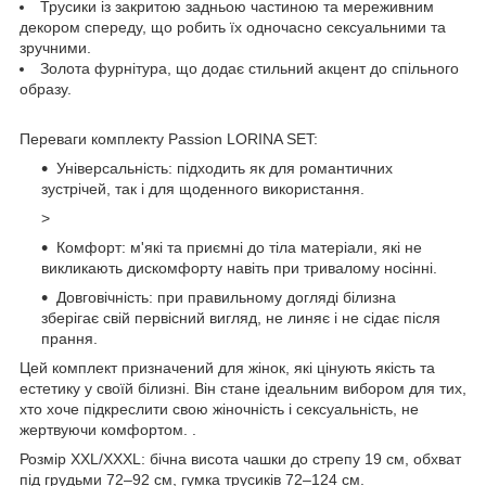
Трусики із закритою задньою частиною та мереживним
декором спереду, що робить їх одночасно сексуальними та
зручними.
Золота фурнітура, що додає стильний акцент до спільного
образу.
Переваги комплекту Passion LORINA SET:
Універсальність: підходить як для романтичних
зустрічей, так і для щоденного використання.
>
Комфорт: м'які та приємні до тіла матеріали, які не
викликають дискомфорту навіть при тривалому носінні.
Довговічність: при правильному догляді білизна
зберігає свій первісний вигляд, не линяє і не сідає після
прання.
Цей комплект призначений для жінок, які цінують якість та
естетику у своїй білизні. Він стане ідеальним вибором для тих,
хто хоче підкреслити свою жіночність і сексуальність, не
жертвуючи комфортом. .
Розмір XXL/XXXL: бічна висота чашки до стрепу 19 см, обхват
під грудьми 72–92 см, гумка трусиків 72–124 см.