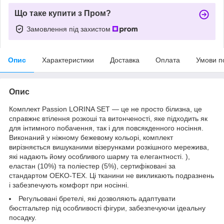
Що таке купити з Пром?
Замовлення під захистом
Опис
Характеристики
Доставка
Оплата
Умови п
Опис
Комплект Passion LORINA SET — це не просто білизна, це
справжнє втілення розкоші та витонченості, яке підходить як
для інтимного побачення, так і для повсякденного носіння.
Виконаний у ніжному бежевому кольорі, комплект
вирізняється вишуканими візерунками розкішного мережива,
які надають йому особливого шарму та елегантності. ),
еластан (10%) та поліестер (5%), сертифіковані за
стандартом OEKO-TEX. Ці тканини не викликають подразнень
і забезпечують комфорт при носінні.
Регульовані бретелі, які дозволяють адаптувати
бюстгальтер під особливості фігури, забезпечуючи ідеальну
посадку.