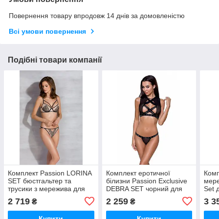
Повернення товару впродовж 14 днів за домовленістю
Всі умови повернення
Подібні товари компанії
Комплект Passion LORINA
Комплект еротичної
Комп
SET бюстгальтер та
білизни Passion Exclusive
мере
трусики з мережива для
DEBRA SET чорний для
Set 
інтимних побачень та
повсякденного носіння з
бюст
2 719
2 259
3 3
₴
₴
повсякденного носіння
топом та трусиками
для 
Купити
Купити