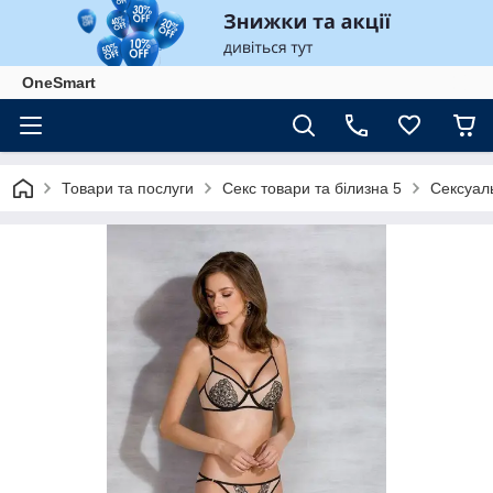
OneSmart
Товари та послуги
Секс товари та білизна 5
Сексуаль