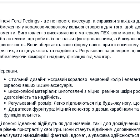
іножі Feral Feelings - це не просто аксесуар, а справжня знахідка 
бмеження у коралово-червоному кольорі створені для того, щоб дод
оменти. Виготовлені з високоякісного матеріалу ПВХ, вони мають 
бо латексом, що робить їх не тільки функціональними, а й візуальн
овговічність. Вони зберігають свою форму навіть при інтенсивному
ля тих, хто цінує якість та надійність. Регульовані за розміром, ці 
абезпечуючи комфорт і надійну фіксацію під час ігор.
ереваги:
Стильний дизайн: Яскравий коралово- червоний колір і елеган
окрасою ваших BDSM-аксесуарів.
Високоякісні матеріали: Виготовлені з міцної ремінної шкіри 
довговічність та надійність.
Регульований розмір: Легко підганяються під будь-яку ногу, щ
Додаткова фурнітура: Міцний конектор з двома карабінами та
функціональність.
і поножі ідеально підійдуть як для новачків, так і для досвідчених
а рівень пристрасті у свої ігри. Вони стануть відмінним доповнення
еалізувати найсміливіші фантазії. вдома", а упаковка здійснюєтьс