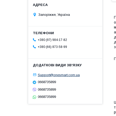
Запоріжжя, Україна
П
о
м
а
д
+380 (97) 984-17-82
д
з
+380 (66) 873-58-99
П
Support@onesmart.com.ua
0668735899
0668735899
0668735899
Ц
т
р