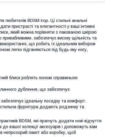
для любителів BDSM ігор. Ці стильні анальні
ати пристрасті та елегантності у ваші інтимні
блиск, який можна порівняти з лакованою шкірою
о привабливими. забезпечує високу щільність та
 використанні, що робить їх ідеальним вибором
поножі легко підганяються під будь-яку ногу,
тний блиск роблять поножі справжньою
рослинного дублення, що забезпечує
о забезпечує ідеальну посадку та комфорт.
 стильна фурнітура додають родзинку та
 практиків BDSM, які прагнуть додати нові відчуття
м до вашої колекції аксесуарів і допоможуть вам
я в непрозорий пакет або коробку, щоб