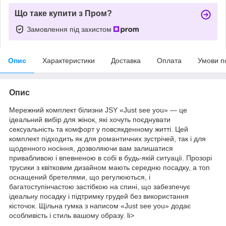
Що таке купити з Пром?
Замовлення під захистом
Опис
Характеристики
Доставка
Оплата
Умови п
Опис
Мережний комплект білизни JSY «Just see you» — це
ідеальний вибір для жінок, які хочуть поєднувати
сексуальність та комфорт у повсякденному житті. Цей
комплект підходить як для романтичних зустрічей, так і для
щоденного носіння, дозволяючи вам залишатися
привабливою і впевненою в собі в будь-якій ситуації. Прозорі
трусики з квітковим дизайном мають середню посадку, а топ
оснащений бретелями, що регулюються, і
багатоступінчастою застібкою на спині, що забезпечує
ідеальну посадку і підтримку грудей без використання
кісточок. Щільна гумка з написом «Just see you» додає
особливість і стиль вашому образу. li>