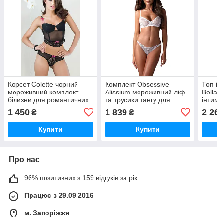
Корсет Colette чорний
Комплект Obsessive
Топ 
мереживний комплект
Alissium мереживний ліф
Bell
білизни для романтичних
та трусики тангу для
інти
зустрічей з коротким
романтичних зустрічей та
повс
1 450
1 839
2 2
₴
₴
корсетом та трусиками
повсякденного носіння
елег
ком
Купити
Купити
Про нас
96% позитивних з 159 відгуків за рік
Працює з 29.09.2016
м. Запоріжжя