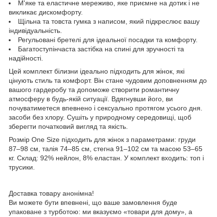
М'яке та еластичне мереживо, яке приємне на дотик і не
викликає дискомфорту.
Щільна та товста гумка з написом, який підкреслює вашу
індивідуальність.
Регульовані бретелі для ідеальної посадки та комфорту.
Багатоступінчаста застібка на спині для зручності та
надійності.
Цей комплект білизни ідеально підходить для жінок, які
цінують стиль та комфорт. Він стане чудовим доповненням до
вашого гардеробу та допоможе створити романтичну
атмосферу в будь-якій ситуації. Вдягнувши його, ви
почуватиметеся впевнено і сексуально протягом усього дня.
засоби без хлору. Сушіть у природному середовищі, щоб
зберегти початковий вигляд та якість.
Розмір One Size підходить для жінок з параметрами: груди
87–98 см, талія 74–85 см, стегна 91–102 см та масою 53–65
кг. Склад: 92% нейлон, 8% еластан. У комплект входить: топ і
трусики.
Доставка товару анонімна!
Ви можете бути впевнені, що ваше замовлення буде
упаковане з турботою: ми вказуємо «товари для дому», а