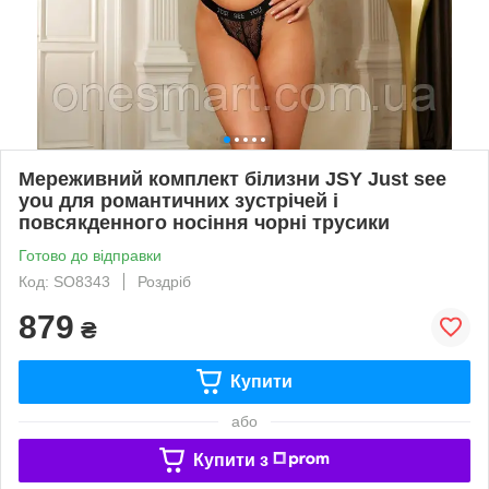
Мереживний комплект білизни JSY Just see
you для романтичних зустрічей і
повсякденного носіння чорні трусики
Готово до відправки
Код: SO8343
Роздріб
879
₴
Купити
або
Купити з