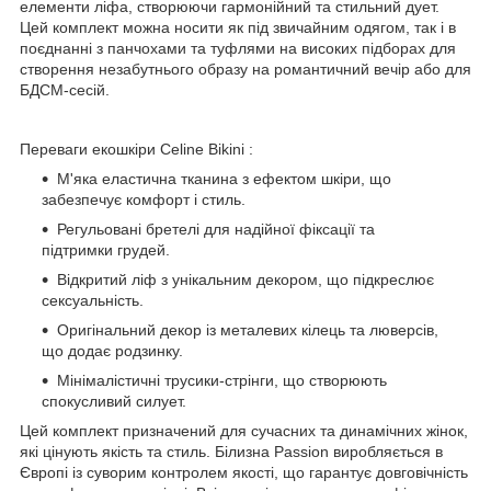
елементи ліфа, створюючи гармонійний та стильний дует.
Цей комплект можна носити як під звичайним одягом, так і в
поєднанні з панчохами та туфлями на високих підборах для
створення незабутнього образу на романтичний вечір або для
БДСМ-сесій.
Переваги екошкіри Celine Bikini :
М'яка еластична тканина з ефектом шкіри, що
забезпечує комфорт і стиль.
Регульовані бретелі для надійної фіксації та
підтримки грудей.
Відкритий ліф з унікальним декором, що підкреслює
сексуальність.
Оригінальний декор із металевих кілець та люверсів,
що додає родзинку.
Мінімалістичні трусики-стрінги, що створюють
спокусливий силует.
Цей комплект призначений для сучасних та динамічних жінок,
які цінують якість та стиль. Білизна Passion виробляється в
Європі із суворим контролем якості, що гарантує довговічність