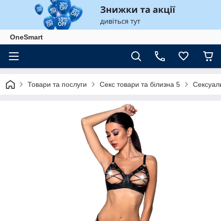
OneSmart
Товари та послуги
Секс товари та білизна 5
Сексуаль