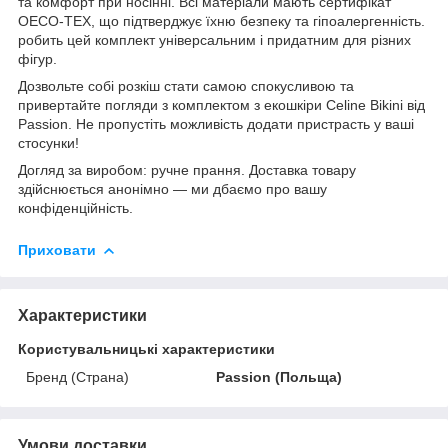
та комфорт при носінні. Всі матеріали мають сертифікат
OECO-TEX, що підтверджує їхню безпеку та гіпоалергенність.
робить цей комплект універсальним і придатним для різних
фігур.
Дозвольте собі розкіш стати самою спокусливою та
привертайте погляди з комплектом з екошкіри Celine Bikini від
Passion. Не пропустіть можливість додати пристрасть у ваші
стосунки!
Догляд за виробом: ручне прання. Доставка товару
здійснюється анонімно — ми дбаємо про вашу
конфіденційність.
Приховати
Характеристики
Користувальницькі характеристики
Бренд (Страна)
Passion (Польща)
Умови доставки