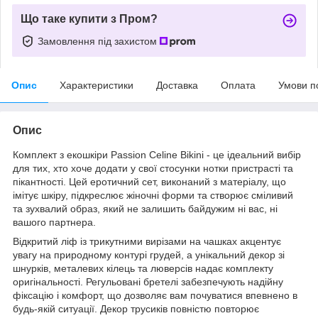
Що таке купити з Пром?
Замовлення під захистом
Опис
Характеристики
Доставка
Оплата
Умови п
Опис
Комплект з екошкіри Passion Celine Bikini - це ідеальний вибір
для тих, хто хоче додати у свої стосунки нотки пристрасті та
пікантності. Цей еротичний сет, виконаний з матеріалу, що
імітує шкіру, підкреслює жіночні форми та створює сміливий
та зухвалий образ, який не залишить байдужим ні вас, ні
вашого партнера.
Відкритий ліф із трикутними вирізами на чашках акцентує
увагу на природному контурі грудей, а унікальний декор зі
шнурків, металевих кілець та люверсів надає комплекту
оригінальності. Регульовані бретелі забезпечують надійну
фіксацію і комфорт, що дозволяє вам почуватися впевнено в
будь-якій ситуації. Декор трусиків повністю повторює