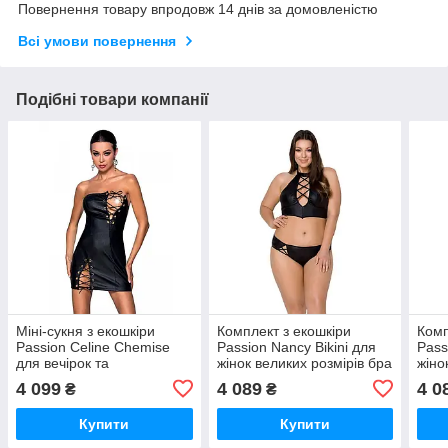
Повернення товару впродовж 14 днів за домовленістю
Всі умови повернення
Подібні товари компанії
Міні-сукня з екошкіри
Комплект з екошкіри
Комп
Passion Celine Chemise
Passion Nancy Bikini для
Pass
для вечірок та
жінок великих розмірів бра
жіно
романтичних зустрічей зі
та трусики зі шнурівкою
та т
4 099
4 089
4 0
₴
₴
шнурівкою та трусиками
для 
Купити
Купити