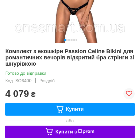
Комплект з екошкіри Passion Celine Bikini для
романтичних вечорів відкритий бра стрінги зі
шнурівкою
Готово до відправки
Код: SO6400
Роздріб
4 079
₴
Купити
або
Купити з