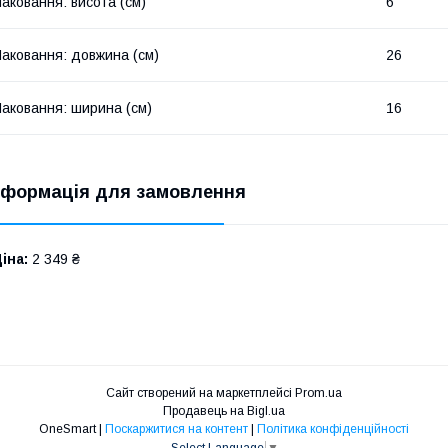
аковання: висота (см)
6
аковання: довжина (см)
26
аковання: ширина (см)
16
нформація для замовлення
іна:
2 349 ₴
Сайт створений на маркетплейсі
Prom.ua
Продавець на Bigl.ua
OneSmart |
Поскаржитися на контент
|
Політика конфіденційності
Select Language
▼