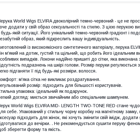
ерука World Wigs ELVIRA двоколірний темно-червоний - це не прост
оче додати у свій образ сексуальності та стилю. З цією перукою в
 будь-якій ситуації. Його унікальний темно-червоний градієнт і п
езабутній образ, який підкреслить вашу індивідуальність.
иготовлений із високоякісного синтетичного матеріалу, перука ELVI
ін м'який на дотик, густий та щільний, що робить його ідеальним
собливих випадків. Локони надійно пришиті до сітки, яка виконана 
ідсутність подразнень на шкірі голови. Розмір перуки регулюється 
егко підганяти її під будь-які розміри. волосся.
омфорт: м'яка сітка не викликає роздратування.
егульований розмір: підходить для більшості користувачів.
тильна упаковка: ідеальний як подарунок.
егкий догляд: миється звичайним або спеціальним шампунем.
ерук World Wigs ELVIRA MID- LENGTH TWO-TONE RED стане чудови
ля себе. Упакований у стильну чорну коробку на магнітному замку,
ксесуар підходить для жінок, які хочуть змінити свій імідж, додати
ідготуватися до вечірки. . Не рекомендується сушити перуку фено
об зберегти форму та якість.