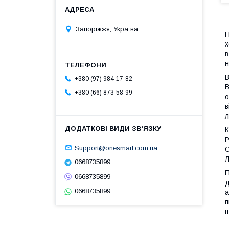
Запоріжжя, Україна
П
х
в
н
В
+380 (97) 984-17-82
В
+380 (66) 873-58-99
о
в
л
К
Р
Support@onesmart.com.ua
С
Л
0668735899
П
0668735899
д
0668735899
а
п
щ