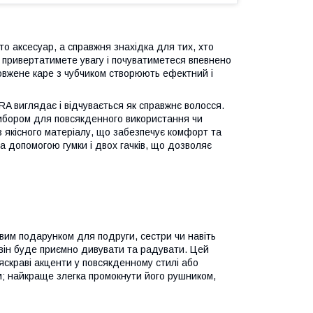
о аксесуар, а справжня знахідка для тих, хто
и привертатимете увагу і почуватиметеся впевнено
одовжене каре з чубчиком створюють ефектний і
RA виглядає і відчувається як справжнє волосся.
 вибором для повсякденного використання чи
з якісного матеріалу, що забезпечує комфорт та
за допомогою гумки і двох гачків, що дозволяє
м подарунком для подруги, сестри чи навіть
 він буде приємно дивувати та радувати. Цей
 яскраві акценти у повсякденному стилі або
м; найкраще злегка промокнути його рушником,