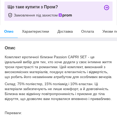
Що таке купити з Пром?
Замовлення під захистом
Опис
Характеристики
Доставка
Оплата
Умови п
Опис
Комплект еротичної білизни Passion CAPRI SET - це
ідеальний вибір для тих, хто хоче додати у своє інтимне життя
трохи пристрасті та романтики. Цей комплект, виконаний з
високоякісних матеріалів, поєднує елегантність і відвертість,
що робить його незамінним атрибутом для особливих вечорів.
Склад: 75% поліестер, 15% поліамід і 10% еластан. Ці
матеріали забезпечують не лише комфорт, а й довговічність.
Білизна має відмінну повітропроникність і приємне до тіла
відчуття, що дозволяє вам почуватися впевнено і привабливо.
Переваги: