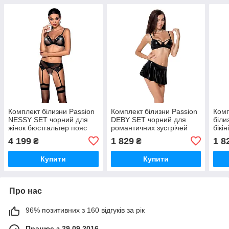
Комплект білизни Passion
Комплект білизни Passion
Комп
NESSY SET чорний для
DEBY SET чорний для
біли
жінок бюстгальтер пояс
романтичних зустрічей
бікі
для панчіх стрінги
ліф міні-спідничка стрінги
трус
4 199
1 829
1 8
₴
₴
еротична білизна
ром
Купити
Купити
Про нас
96% позитивних з 160 відгуків за рік
Працює з 29.09.2016