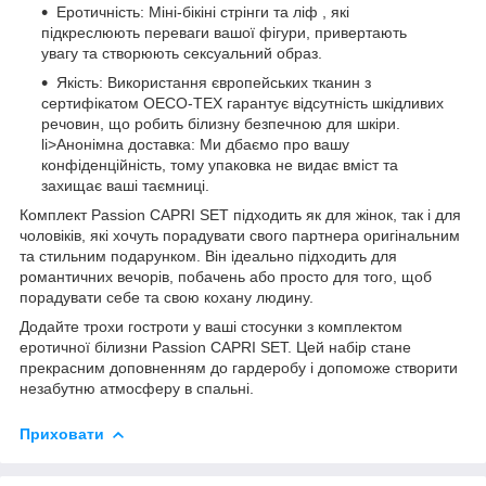
Еротичність: Міні-бікіні стрінги та ліф , які
підкреслюють переваги вашої фігури, привертають
увагу та створюють сексуальний образ.
Якість: Використання європейських тканин з
сертифікатом OECO-TEX гарантує відсутність шкідливих
речовин, що робить білизну безпечною для шкіри.
li>Анонімна доставка: Ми дбаємо про вашу
конфіденційність, тому упаковка не видає вміст та
захищає ваші таємниці.
Комплект Passion CAPRI SET підходить як для жінок, так і для
чоловіків, які хочуть порадувати свого партнера оригінальним
та стильним подарунком. Він ідеально підходить для
романтичних вечорів, побачень або просто для того, щоб
порадувати себе та свою кохану людину.
Додайте трохи гостроти у ваші стосунки з комплектом
еротичної білизни Passion CAPRI SET. Цей набір стане
прекрасним доповненням до гардеробу і допоможе створити
незабутню атмосферу в спальні.
Приховати