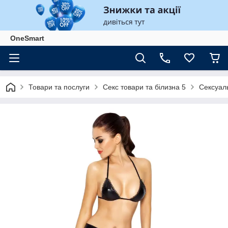
OneSmart
Товари та послуги
Секс товари та білизна 5
Сексуаль