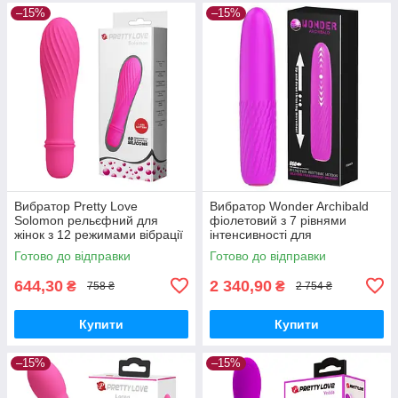
–15%
–15%
Вибратор Pretty Love
Вибратор Wonder Archibald
Solomon рельєфний для
фіолетовий з 7 рівнями
жінок з 12 режимами вібрації
інтенсивності для
для інтимного задоволення
задоволення і комфорту
Готово до відправки
Готово до відправки
644,30
2 340,90
₴
₴
758 ₴
2 754 ₴
Купити
Купити
–15%
–15%