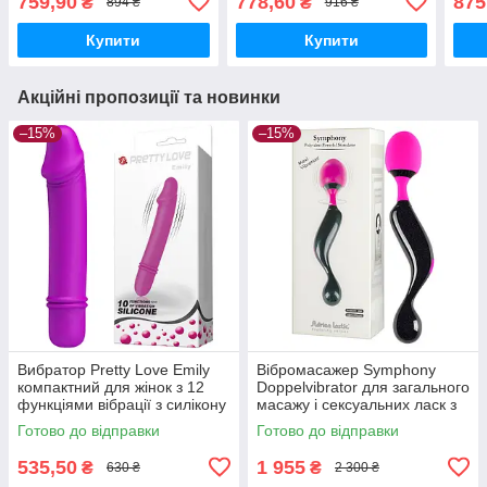
759,90
778,60
875
₴
₴
894 ₴
916 ₴
фіолетовий
точки G
силі
Купити
Купити
Акційні пропозиції та новинки
–15%
–15%
Вибратор Pretty Love Emily
Вібромасажер Symphony
компактний для жінок з 12
Doppelvibrator для загального
функціями вібрації з силікону
масажу і сексуальних ласк з
для інтимного задоволення
10 режимами гіпоалергенний
Готово до відправки
Готово до відправки
535,50
1 955
₴
₴
630 ₴
2 300 ₴