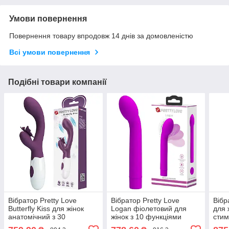
Умови повернення
Повернення товару впродовж 14 днів за домовленістю
Всі умови повернення
Подібні товари компанії
Вібратор Pretty Love
Вібратор Pretty Love
Вібр
Butterfly Kiss для жінок
Logan фіолетовий для
для 
анатомічний з 30
жінок з 10 функціями
стим
режимами вібрації темно-
вібрації для стимуляції
кліт