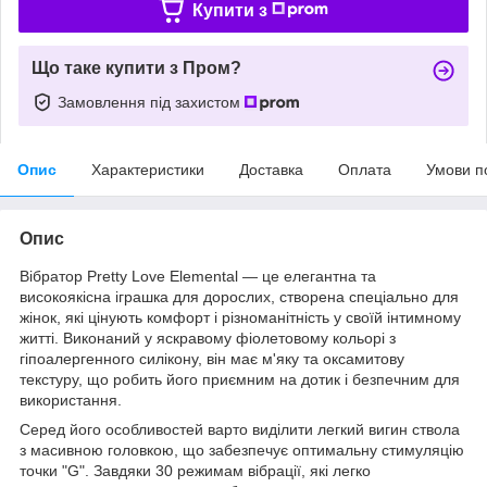
Купити з
Що таке купити з Пром?
Замовлення під захистом
Опис
Характеристики
Доставка
Оплата
Умови п
Опис
Вібратор Pretty Love Elemental — це елегантна та
високоякісна іграшка для дорослих, створена спеціально для
жінок, які цінують комфорт і різноманітність у своїй інтимному
житті. Виконаний у яскравому фіолетовому кольорі з
гіпоалергенного силікону, він має м'яку та оксамитову
текстуру, що робить його приємним на дотик і безпечним для
використання.
Серед його особливостей варто виділити легкий вигин ствола
з масивною головкою, що забезпечує оптимальну стимуляцію
точки "G". Завдяки 30 режимам вібрації, які легко