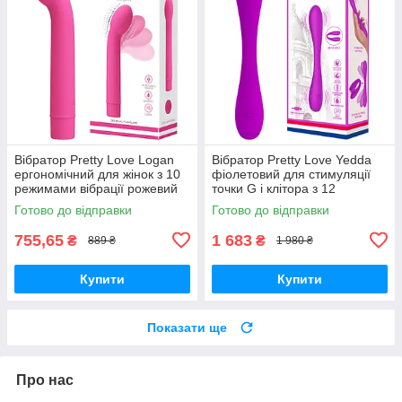
Вібратор Pretty Love Logan
Вібратор Pretty Love Yedda
ергономічний для жінок з 10
фіолетовий для стимуляції
режимами вібрації рожевий
точки G і клітора з 12
для задоволення та ігор
режимами вібрації
Готово до відправки
Готово до відправки
755,65
1 683
₴
₴
889 ₴
1 980 ₴
Купити
Купити
Показати ще
Про нас