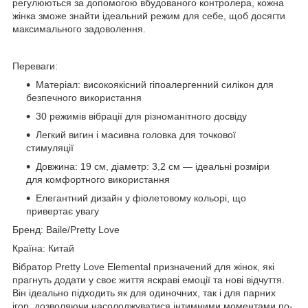
регулюються за допомогою вбудованого контролера, кожна
жінка зможе знайти ідеальний режим для себе, щоб досягти
максимального задоволення.
Переваги:
Матеріал: високоякісний гіпоалергенний силікон для
безпечного використання
30 режимів вібрації для різноманітного досвіду
Легкий вигин і масивна головка для точкової
стимуляції
Довжина: 19 см, діаметр: 3,2 см — ідеальні розміри
для комфортного використання
Елегантний дизайн у фіолетовому кольорі, що
привертає увагу
Бренд: Baile/Pretty Love
Країна: Китай
Вібратор Pretty Love Elemental призначений для жінок, які
прагнуть додати у своє життя яскраві емоції та нові відчуття.
Він ідеально підходить як для одиночних, так і для парних
ігор, дозволяючи насолоджуватися інтимними моментами по-