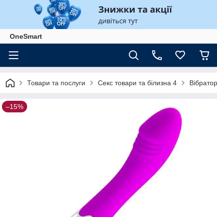
OneSmart
Товари та послуги
Секс товари та білизна 4
Вібрато
–15%