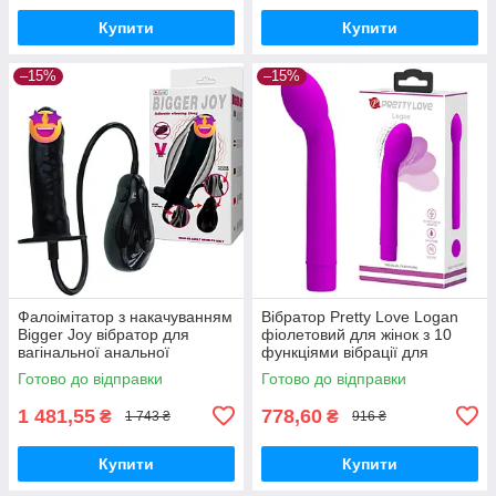
Купити
Купити
–15%
–15%
Фалоімітатор з накачуванням
Вібратор Pretty Love Logan
Bigger Joy вібратор для
фіолетовий для жінок з 10
вагінальної анальної
функціями вібрації для
стимуляції чорний з
стимуляції точки G
Готово до відправки
Готово до відправки
рельєфом і вібрацією
1 481,55
778,60
₴
₴
1 743 ₴
916 ₴
Купити
Купити