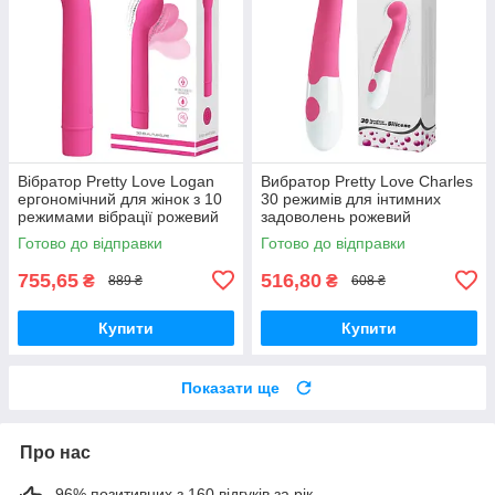
Вібратор Pretty Love Logan
Вибратор Pretty Love Charles
ергономічний для жінок з 10
30 режимів для інтимних
режимами вібрації рожевий
задоволень рожевий
для задоволення та ігор
силіконовий для жінок
Готово до відправки
Готово до відправки
755,65
516,80
₴
₴
889 ₴
608 ₴
Купити
Купити
Показати ще
Про нас
96% позитивних з 160 відгуків за рік