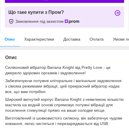
Що таке купити з Пром?
Замовлення під захистом
Опис
Характеристики
Доставка
Оплата
Умови п
Опис
Силіконовий вібратор Banana Knight від Pretty Love - це
джерело здорових оргазмів і задоволення!
Забезпечуючи потужне кліторальне і вагінальне задоволення
з сімома режимами вібрації, цей прекрасний вібратор надає
все, що вам потрібно.
Широкий вигнутий корпус Banana Knight з невеликою кількістю
мастила на водній основі спрямовує потужні вібрації для
посилення стимуляції прямо на ваше солодке місце.
Виготовлений із шовковистого силікону, він забезпечує чудове
ковзання, легко чиститься і перезаряджається від USB.