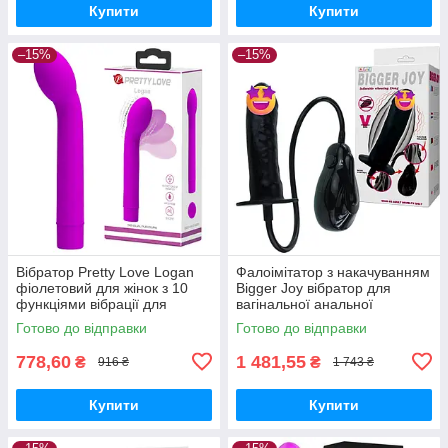
Купити
Купити
–15%
–15%
Вібратор Pretty Love Logan
Фалоімітатор з накачуванням
фіолетовий для жінок з 10
Bigger Joy вібратор для
функціями вібрації для
вагінальної анальної
стимуляції точки G
стимуляції чорний з
Готово до відправки
Готово до відправки
рельєфом і вібрацією
778,60
1 481,55
₴
₴
916 ₴
1 743 ₴
Купити
Купити