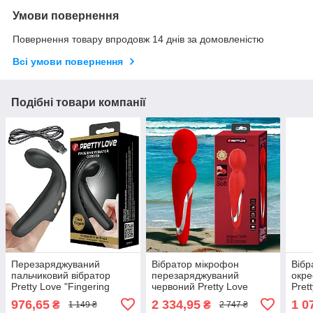
Умови повернення
Повернення товару впродовж 14 днів за домовленістю
Всі умови повернення
Подібні товари компанії
Перезаряджуваний
Вібратор мікрофон
Вібр
пальчиковий вібратор
перезаряджуваний
окре
Pretty Love "Fingering
червоний Pretty Love
Prett
Vibrator Gordon Black"
"Walter Vibrator Red"
Pink
976,65
2 334,95
1 0
₴
₴
1 149 ₴
2 747 ₴
LyBaile
LyBaile