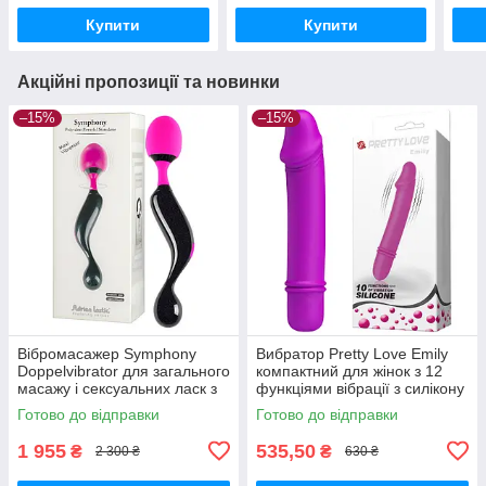
Купити
Купити
Акційні пропозиції та новинки
–15%
–15%
Вібромасажер Symphony
Вибратор Pretty Love Emily
Doppelvibrator для загального
компактний для жінок з 12
масажу і сексуальних ласк з
функціями вібрації з силікону
10 режимами гіпоалергенний
для інтимного задоволення
Готово до відправки
Готово до відправки
1 955
535,50
₴
₴
2 300 ₴
630 ₴