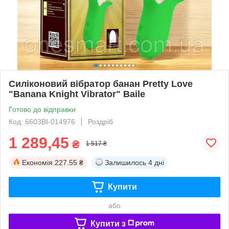
Силіконовий вібратор банан Pretty Love
"Banana Knight Vibrator" Baile
Готово до відправки
Код: 6603BI-014976
Роздріб
1 289,45
₴
1 517 ₴
Економія
227.55 ₴
Залишилось
4 дні
Купити
або
Купити з