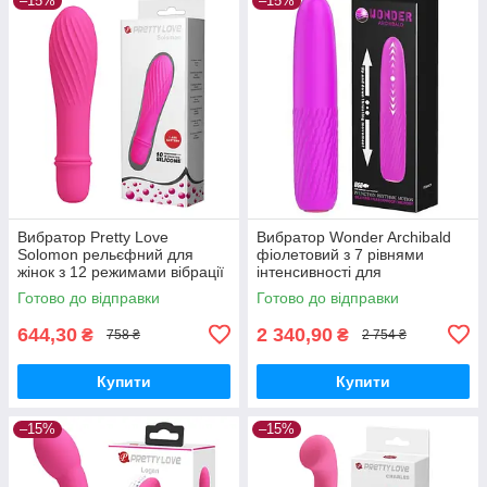
–15%
–15%
Вибратор Pretty Love
Вибратор Wonder Archibald
Solomon рельєфний для
фіолетовий з 7 рівнями
жінок з 12 режимами вібрації
інтенсивності для
для інтимного задоволення
задоволення і комфорту
Готово до відправки
Готово до відправки
644,30
2 340,90
₴
₴
758 ₴
2 754 ₴
Купити
Купити
–15%
–15%