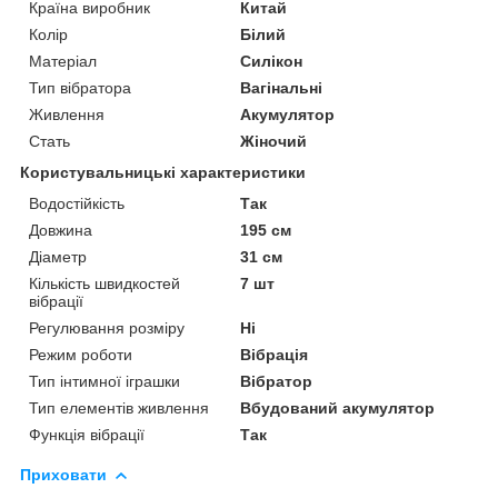
Країна виробник
Китай
Колір
Білий
Матеріал
Силікон
Тип вібратора
Вагінальні
Живлення
Акумулятор
Стать
Жіночий
Користувальницькі характеристики
Водостійкість
Так
Довжина
195 см
Діаметр
31 см
Кількість швидкостей
7 шт
вібрації
Регулювання розміру
Ні
Режим роботи
Вібрація
Тип інтимної іграшки
Вібратор
Тип елементів живлення
Вбудований акумулятор
Функція вібрації
Так
Приховати