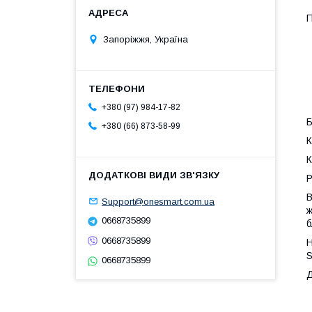
П
Запоріжжя, Україна
+380 (97) 984-17-82
Б
+380 (66) 873-58-99
К
К
Р
В
Support@onesmart.com.ua
ж
0668735899
б
0668735899
Н
S
0668735899
Д