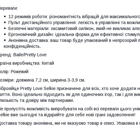
ереваги:
12 режимів роботи: різноманітність вібрацій для максимальног
Пульт дистанційного управління: легкість в управлінні та можл
Безпечні матеріали: оксамитовий силікон, який не викликає але
Ергономічний дизайн: ідеальна форма для ефективної стимуля
Анонімна доставка: ваш товар буде упакований в непрозорий п
конфіденційність.
ренд: Baile/Pretty Love
раїна виробництва: Китай
олір: Рожевий
озміри: довжина 7,2 см, ширина 3-3,9 см.
іброяйце Pretty Love Selkie призначене для всіх, хто хоче додати 
иття. Воно ідеально підходить як для одиночних ігор, так і для в
лизькість та довіру між партнерами.
е пропустіть можливість випробувати на собі всі переваги цього ун
elkie вже сьогодні та відкрийте для себе нові грані задоволення!
оставка товару анонімна, ми не вказуємо товар в описі. Упаковка в