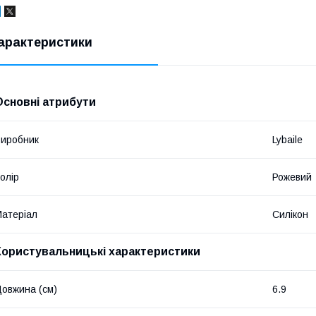
арактеристики
Основні атрибути
иробник
Lybaile
олір
Рожевий
атеріал
Силікон
Користувальницькі характеристики
овжина (см)
6.9