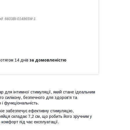
од:
6603BI-014865W-1
ротягом 14 днів
за домовленістю
ар для інтимної стимуляції, який стане ідеальним
о силікону, безпечного для здоров'я та
 і функціональність.
kie забезпечує ефективну стимуляцію,
йця складає 7,2 см, що робить його зручним у
 комфорт під час експлуатації.