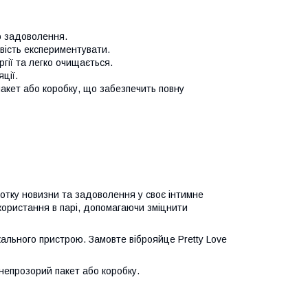
о задоволення.
ивість експериментувати.
ргії та легко очищається.
ції.
акет або коробку, що забезпечить повну
нотку новизни та задоволення у своє інтимне
икористання в парі, допомагаючи зміцнити
ікального пристрою. Замовте віброяйце Pretty Love
 непрозорий пакет або коробку.