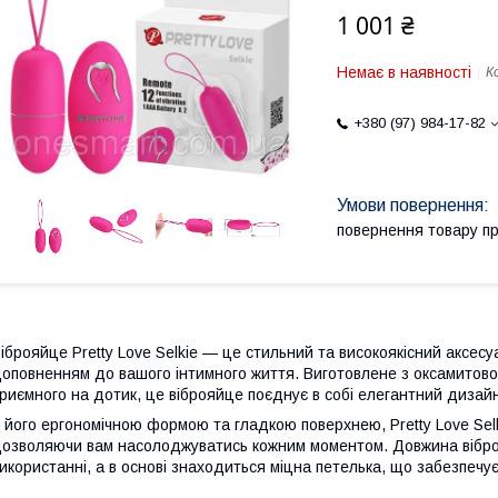
1 001 ₴
Немає в наявності
К
+380 (97) 984-17-82
повернення товару п
іброяйце Pretty Love Selkie — це стильний та високоякісний аксесу
оповненням до вашого інтимного життя. Виготовлене з оксамитовог
риємного на дотик, це віброяйце поєднує в собі елегантний дизайн
 його ергономічною формою та гладкою поверхнею, Pretty Love Sel
озволяючи вам насолоджуватись кожним моментом. Довжина віброя
икористанні, а в основі знаходиться міцна петелька, що забезпечує