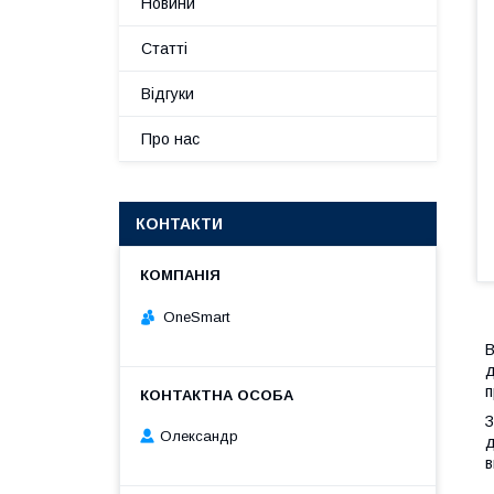
Новини
Статті
Відгуки
Про нас
КОНТАКТИ
OneSmart
В
д
п
З
Олександр
д
в