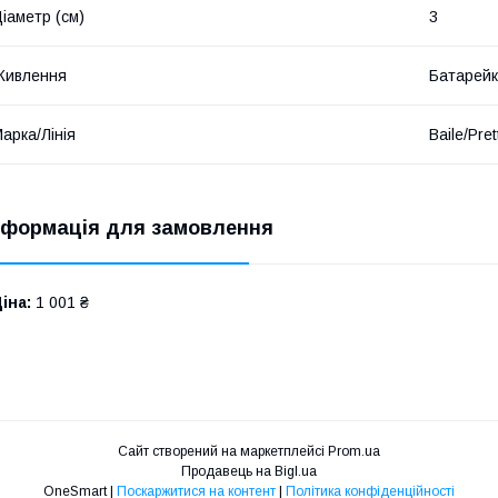
іаметр (см)
3
Живлення
Батарейк
арка/Лінія
Baile/Pre
нформація для замовлення
іна:
1 001 ₴
Сайт створений на маркетплейсі
Prom.ua
Продавець на Bigl.ua
OneSmart |
Поскаржитися на контент
|
Політика конфіденційності