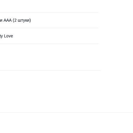
и ААА (2 штуки)
tty Love