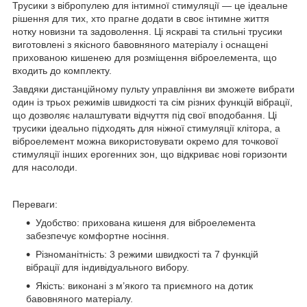
Трусики з вібропулею для інтимної стимуляції — це ідеальне
рішення для тих, хто прагне додати в своє інтимне життя
нотку новизни та задоволення. Ці яскраві та стильні трусики
виготовлені з якісного бавовняного матеріалу і оснащені
прихованою кишенею для розміщення віброелемента, що
входить до комплекту.
Завдяки дистанційному пульту управління ви зможете вибрати
один із трьох режимів швидкості та сім різних функцій вібрації,
що дозволяє налаштувати відчуття під свої вподобання. Ці
трусики ідеально підходять для ніжної стимуляції клітора, а
віброелемент можна використовувати окремо для точкової
стимуляції інших ерогенних зон, що відкриває нові горизонти
для насолоди.
Переваги:
Удобство: прихована кишеня для віброелемента
забезпечує комфортне носіння.
Різноманітність: 3 режими швидкості та 7 функцій
вібрації для індивідуального вибору.
Якість: виконані з м’якого та приємного на дотик
бавовняного матеріалу.