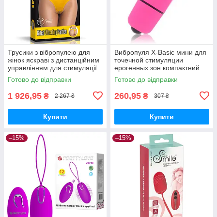
Трусики з вібропулею для
Вибропуля X-Basic мини для
жінок яскраві з дистанційним
точечной стимуляции
управлінням для стимуляції
ерогенных зон компактний
ерогенних зон
масажер рожевий
Готово до відправки
Готово до відправки
1 926,95
260,95
₴
₴
2 267 ₴
307 ₴
Купити
Купити
–15%
–15%