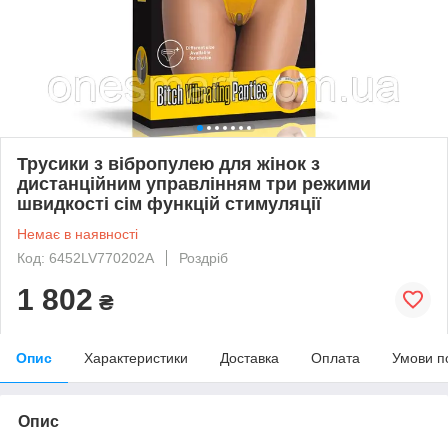
Трусики з вібропулею для жінок з
дистанційним управлінням три режими
швидкості сім функцій стимуляції
Немає в наявності
Код: 6452LV770202A
Роздріб
1 802
₴
Опис
Характеристики
Доставка
Оплата
Умови п
Опис