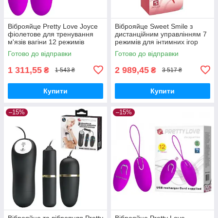
Віброяйце Pretty Love Joyce
Віброяйце Sweet Smile з
фіолетове для тренування
дистанційним управлінням 7
м'язів вагіни 12 режимів
режимів для інтимних ігор
безпечний силікон
для дорослих
Готово до відправки
Готово до відправки
1 311,55
2 989,45
₴
₴
1 543 ₴
3 517 ₴
Купити
Купити
–15%
–15%
Віброяйце та вібропуля Pretty
Віброяйце Pretty Love