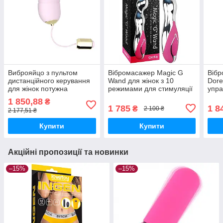
Виброяйцо з пультом
Вібромасажер Magic G
Вібр
дистанційного керування
Wand для жінок з 10
Dore
для жінок потужна
режимами для стимуляції
упра
стимуляція 9 режимів
точки G і ерогенних зон
стим
1 850,88
₴
водонепроникне
вібра
1 785
1 8
₴
2 100 ₴
2 177,51 ₴
Купити
Купити
Акційні пропозиції та новинки
–15%
–15%