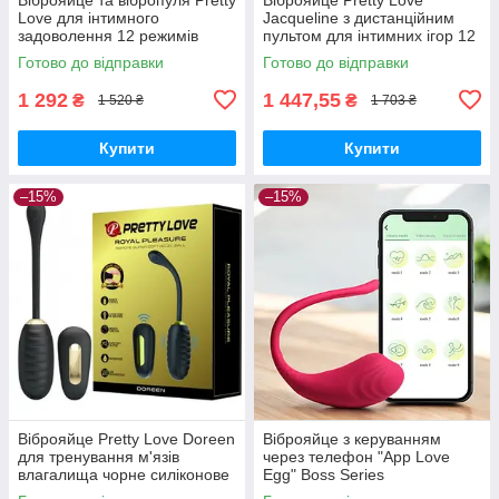
Love для інтимного
Jacqueline з дистанційним
задоволення 12 режимів
пультом для інтимних ігор 12
вібрації електростимуляція
режимів вібрації фіолетове
Готово до відправки
Готово до відправки
1 292
1 447,55
₴
₴
1 520 ₴
1 703 ₴
Купити
Купити
–15%
–15%
Віброяйце Pretty Love Doreen
Віброяйце з керуванням
для тренування м'язів
через телефон "App Love
влагалища чорне силіконове
Egg" Boss Series
12 режимів безпечне