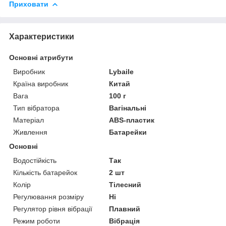
Приховати
Характеристики
Основні атрибути
Виробник
Lybaile
Країна виробник
Китай
Вага
100 г
Тип вібратора
Вагінальні
Матеріал
ABS-пластик
Живлення
Батарейки
Основні
Водостійкість
Так
Кількість батарейок
2 шт
Колір
Тілесний
Регулювання розміру
Ні
Регулятор рівня вібрації
Плавний
Режим роботи
Вібрація