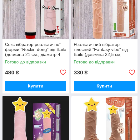
Секс вібратор реалістичної
Реалістичний вібратор
форми "Rockin dong" від Baile
тілесний "Fantasy vibe" від
(довжина 21 см., діаметр 4
Baile (довжина 22,5 см,
см.)
діаметр 4.5 см.)
Готово до відправки
Готово до відправки
480
330
₴
₴
Купити
Купити