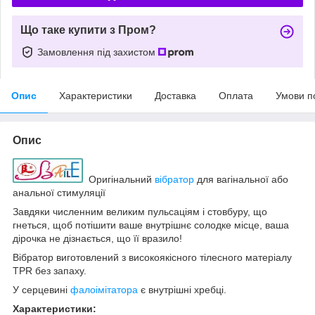
Що таке купити з Пром?
Замовлення під захистом
Опис
Характеристики
Доставка
Оплата
Умови п
Опис
Оригінальний
вібратор
для вагінальної або
анальної стимуляції
Завдяки численним великим пульсаціям і стовбуру, що
гнеться, щоб потішити ваше внутрішнє солодке місце, ваша
дірочка не дізнається, що її вразило!
Вібратор виготовлений з високоякісного тілесного матеріалу
TPR без запаху.
У серцевині
фалоімітатора
є внутрішні хребці.
Характеристики: