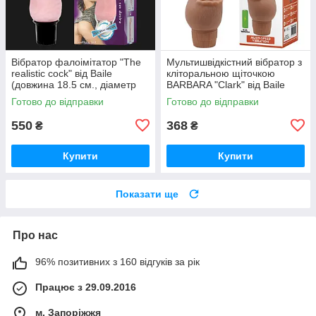
Вібратор фалоімітатор "The
Мультишвідкістний вібратор з
realistic cock" від Baile
кліторальною щіточкою
(довжина 18.5 см., діаметр
BARBARA "Clark" від Baile
3.6 см.)
(довжина 19.5 см.)
Готово до відправки
Готово до відправки
550
368
₴
₴
Купити
Купити
Показати ще
Про нас
96% позитивних з 160 відгуків за рік
Працює з 29.09.2016
м. Запоріжжя