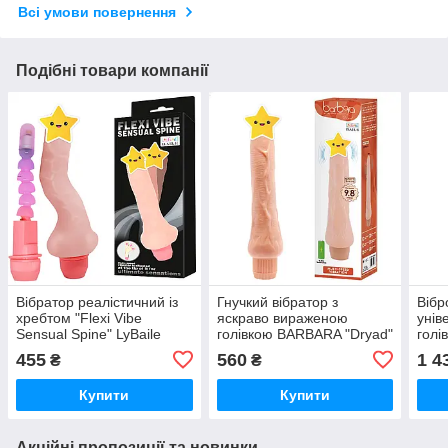
Всі умови повернення
Подібні товари компанії
Вібратор реалістичний із
Гнучкий вібратор з
Віб
хребтом "Flexi Vibe
яскраво вираженою
унів
Sensual Spine" LyBaile
голівкою BARBARA "Dryad"
голі
від Baile (довжина 25 см,
Bail
455
560
1 4
₴
₴
діаметр 4 см.)
золо
Купити
Купити
Акційні пропозиції та новинки