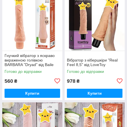
Гнучкий вібратор з яскраво
вираженою голівкою
Вібратор з кібершкіри "Real
BARBARA "Dryad" від Baile
Feel 8,5" від LoveToy
(довжина 25 см, діаметр 4
Готово до відправки
Готово до відправки
см.)
560
978
₴
₴
Купити
Купити