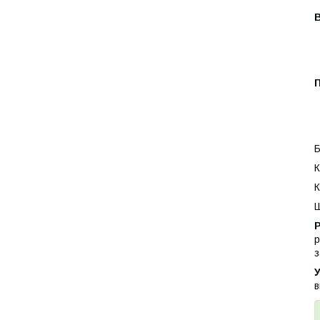
Б
К
К
Ш
р
з
У
в