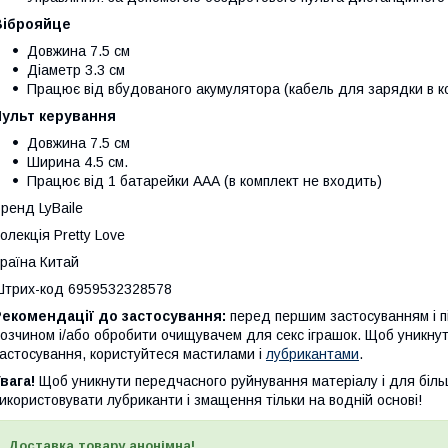
Віброяйце
Довжина 7.5 см
Діаметр 3.3 см
Працює від вбудованого акумулятора (кабель для зарядки в ко
Пульт керування
Довжина 7.5 см
Ширина 4.5 см.
Працює від 1 батарейки ААА (в комплект не входить)
ренд LyBaile
олекція Pretty Love
раїна Китай
трих-код 6959532328578
Рекомендації до застосування:
перед першим застосуванням і п
озчином і/або обробити очищувачем для секс іграшок. Щоб уникнут
астосування, користуйтеся мастилами і
лубрикантами
.
вага!
Щоб уникнути передчасного руйнування матеріалу і для біль
икористовувати лубриканти і змащення тільки на водній основі!
Доставка товару анонімна!