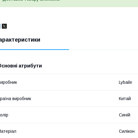
арактеристики
Основні атрибути
иробник
Lybaile
раїна виробник
Китай
олір
Синій
атеріал
Силікон