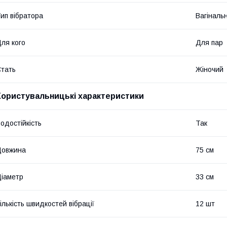
ип вібратора
Вагінальн
ля кого
Для пар
тать
Жіночий
Користувальницькі характеристики
одостійкість
Так
Довжина
75 см
іаметр
33 см
ількість швидкостей вібрації
12 шт