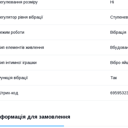
егулювання розміру
Ні
егулятор рівня вібрації
Ступене
ежим роботи
Вібрація
ип елементів живлення
Вбудован
ип інтимної іграшки
Вібро яй
ункція вібрації
Так
трих-код
6959532
нформація для замовлення