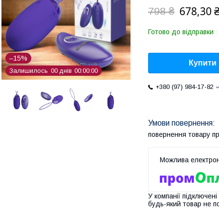
678,30 
798 ₴
Готово до відправки
–15%
Купити
Залишилось
0
0
днів
0
0
0
0
0
0
+380 (97) 984-17-82
повернення товару п
У компанії підключені
будь-який товар не п