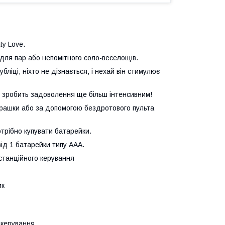
ty Love.
для пар або непомітного соло-веселощів.
ліці, ніхто не дізнається, і нехай він стимулює
й зробить задоволення ще більш інтенсивним!
 іграшки або за допомогою бездротового пульта
трібно купувати батарейки.
ід 1 батарейки типу ААА.
станційного керування
ик
 керування