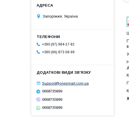
Запоріжжя, Україна
Ц
П
+380 (97) 984-17-82
в
+380 (66) 873-58-99
У
Н
д
К
П
Support@onesmart.com.ua
К
0668735899
0668735899
0668735899