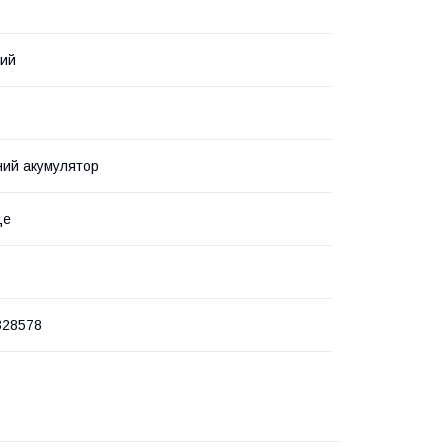
вий
ий акумулятор
це
328578