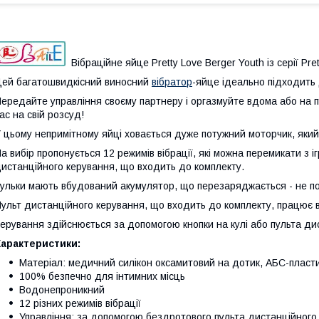
Вібраційне яйце Pretty Love Berger Youth із серії Pret
ей багатошвидкісний виносний
вібратор
-яйце ідеально підходить 
ередайте управління своєму партнеру і оргазмуйте вдома або на пуб
ас на свій розсуд!
 цьому непримітному яйці ховається дуже потужний моторчик, яки
а вибір пропонується 12 режимів вібрації, які можна перемикати з
истанційного керування, що входить до комплекту.
ульки мають вбудований акумулятор, що перезаряджається - не по
ульт дистанційного керування, що входить до комплекту, працює в
ерування здійснюється за допомогою кнопки на кулі або пульта ди
Характеристики:
Матеріал: медичний силікон оксамитовий на дотик, АБС-пласт
100% безпечно для інтимних місць
Водонепроникний
12 різних режимів вібрації
Управління: за допомогою бездротового пульта дистанційного