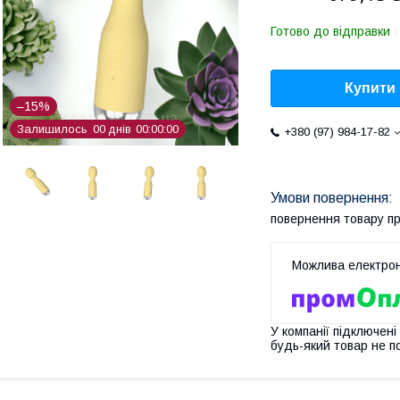
Готово до відправки
Купити
–15%
Залишилось
0
0
днів
0
0
0
0
0
0
+380 (97) 984-17-82
повернення товару п
У компанії підключені
будь-який товар не п