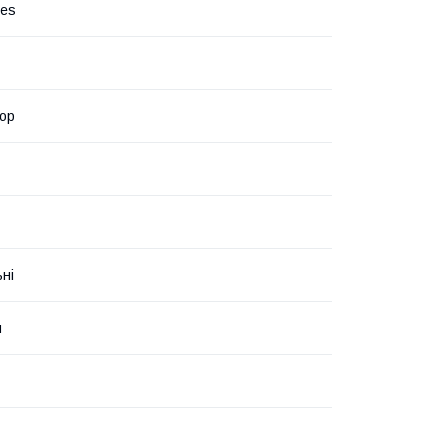
ies
ор
ьні
н