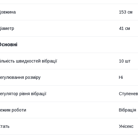
Довжина
153 см
іаметр
41 см
Основні
ількість швидкостей вібрації
10 шт
егулювання розміру
Ні
егулятор рівня вібрації
Ступене
ежим роботи
Вібрація
тать
Унісекс