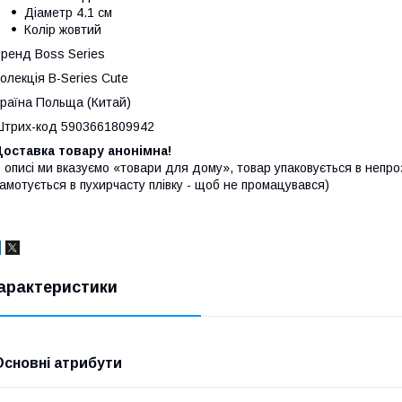
Діаметр 4.1 см
Колір жовтий
ренд Boss Series
олекція B-Series Cute
раїна Польща (Китай)
трих-код 5903661809942
оставка товару анонімна!
 описі ми вказуємо «товари для дому», товар упаковується в непроз
амотується в пухирчасту плівку - щоб не промацувався)
арактеристики
Основні атрибути