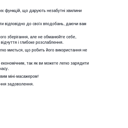
авих функцій, що дарують незабутні хвилини
ати відповідно до своїх вподобань, даючи вам
ого зберігання, але не обманюйте себе,
 відчуття і глибоке розслаблення.
легко миється, що робить його використання не
і економічним, так як ви можете легко зарядити
часу.
овим міні-масажером!
ання задоволення.