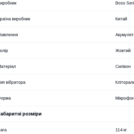
иробник
Boss Ser
раїна виробник
Китай
Живлення
Акумулят
олір
Жовтий
атеріал
Силікон
ип вібратора
Кліторал
Форма
Мікрофо
Габаритні розміри
ага
114 кг