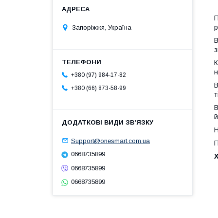
П
р
Запоріжжя, Україна
В
з
К
н
+380 (97) 984-17-82
В
+380 (66) 873-58-99
т
В
й
Н
Support@onesmart.com.ua
П
0668735899
0668735899
0668735899