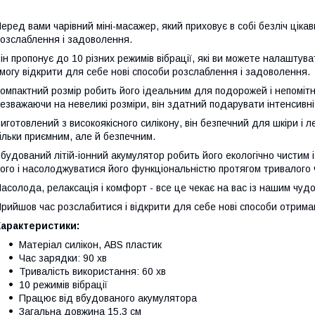
еред вами чарівний міні-масажер, який приховує в собі безліч цік
озслаблення і задоволення.
ін пропонує до 10 різних режимів вібрації, які ви можете налаштув
могу відкрити для себе нові способи розслаблення і задоволення.
омпактний розмір робить його ідеальним для подорожей і непомітн
езважаючи на невеликі розміри, він здатний подарувати інтенсивні
иготовлений з високоякісного силікону, він безпечний для шкіри і 
ільки приємним, але й безпечним.
будований літій-іонний акумулятор робить його екологічно чистим 
ого і насолоджуватися його функціональністю протягом тривалого 
асолода, релаксація і комфорт - все це чекає на вас із нашим чуд
рийшов час розслабитися і відкрити для себе нові способи отрим
Характеристики:
Матеріал силікон, ABS пластик
Час зарядки: 90 хв
Тривалість використання: 60 хв
10 режимів вібрації
Працює від вбудованого акумулятора
Загальна довжина 15.3 см