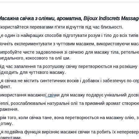
асажна свічка з оліями, ароматна, Bijoux Indiscrets Massag
користайтеся перевагами п'яти відчуттів під час близькості.
е один із найкращих способів підготувати розум і тіло до всіх типі
очніть експериментувати з чуттєвим масажем, використовуючи масаж
ипробуйте чисте задоволення зі свічкою для масажу тіла, ретельн
игдального, кокосового та олії ши.
ід час запалення та розтушову свічку перетворюється на розкішну
ідходить для чуттєвого масажу.
я свічка не містить синтетичних восків і добавок і забезпечує по-
фект.
икористання масажно
ї свіч
ки для масажу подарує унікальний досвід
еплі, розслаблювальні натуральні олії та приємний аромат створю
раження.
рім того, коли свічка тане, вона перетворюється на масажну олію
отику.
я подвійна функція вирізняє масажні свічки та робить їх неперев
оментами.