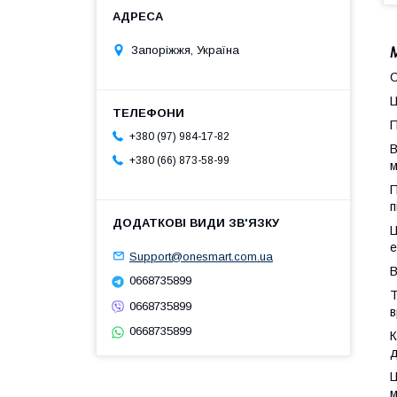
Запоріжжя, Україна
М
С
Ц
П
+380 (97) 984-17-82
В
+380 (66) 873-58-99
м
П
п
Ц
е
Support@onesmart.com.ua
В
0668735899
Т
0668735899
в
0668735899
К
д
Ц
м