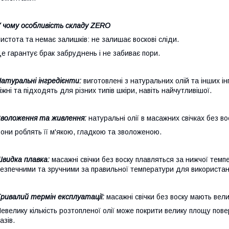
 чому особливість складу ZERO
истота та немає залишків: не залишає воскові сліди.
е гарантує брак забруднень і не забиває пори.
атуральні інгредієнти:
виготовлені з натуральних олій та інших ін
іжні та підходять для різних типів шкіри, навіть найчутливішої.
воложення та живлення:
натуральні олії в масажних свічках без в
они роблять її м'якою, гладкою та зволоженою.
видка плавка:
масажні свічки без воску плавляться за нижчої темпе
езпечними та зручними за правильної температури для використанн
ривалий термін експлуатації:
масажні свічки без воску мають вел
евелику кількість розтопленої олії може покрити велику площу повер
азів.