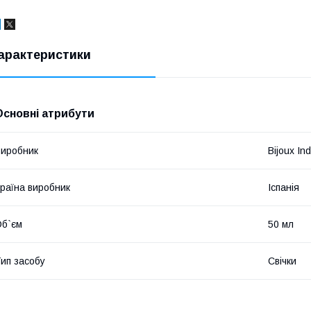
арактеристики
Основні атрибути
иробник
Bijoux Ind
раїна виробник
Іспанія
б`єм
50 мл
ип засобу
Свічки