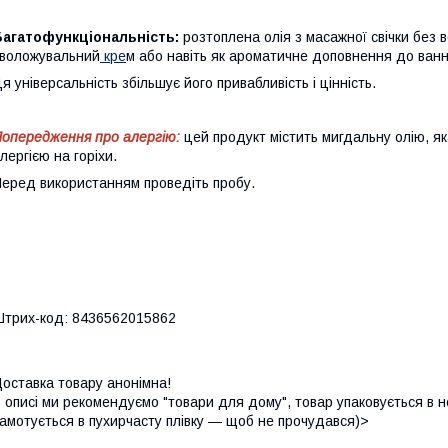
Багатофункціональність:
розтоплена олія з масажної свічки без 
воложувальний
кре
м або навіть як ароматичне доповнення до ванн
я універсальність збільшує його привабливість і цінність.
опередження про алергію:
цей продукт містить мигдальну олію, я
лергією на горіхи.
еред використанням проведіть пробу.
трих-код: 8436562015862
оставка товару анонімна!
 описі ми рекомендуємо "товари для дому", товар упаковується в н
амотується в пухирчасту плівку — щоб не прочудався)>