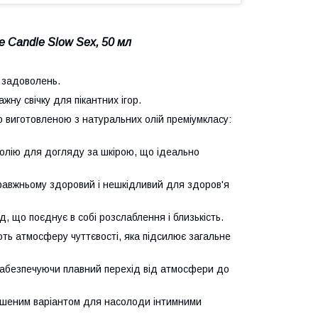
e Candle Slow Sex, 50 мл
в задоволень.
ну свічку для пікантних ігор.
о виготовленою з натуральних олій преміумкласу:
 олію для догляду за шкірою, що ідеально
справжньому здоровий і нешкідливий для здоров'я
, що поєднує в собі розслаблення і близькість.
ють атмосферу чуттєвості, яка підсилює загальне
, забезпечуючи плавний перехід від атмосфери до
ершеним варіантом для насолоди інтимними