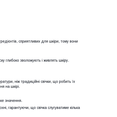
гредієнтів, сприятливих для шкіри, тому вони
оску глибоко зволожують і живлять шкіру.
ратури, ніж традиційні свічки, що робить їх
я на шкірі.
ике значення.
хні, гарантуючи, що свічка слугуватиме кілька