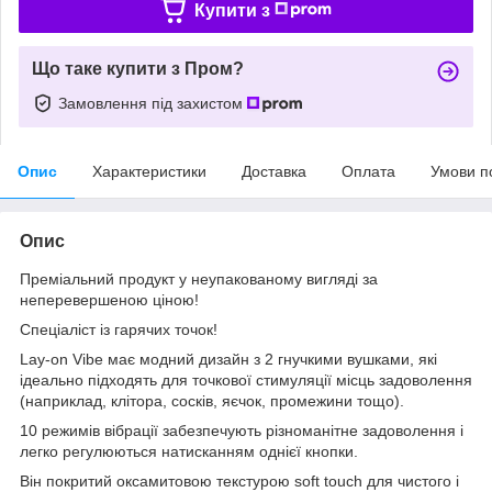
Купити з
Що таке купити з Пром?
Замовлення під захистом
Опис
Характеристики
Доставка
Оплата
Умови п
Опис
Преміальний продукт у неупакованому вигляді за
неперевершеною ціною!
Спеціаліст із гарячих точок!
Lay-on Vibe має модний дизайн з 2 гнучкими вушками, які
ідеально підходять для точкової стимуляції місць задоволення
(наприклад, клітора, сосків, яєчок, промежини тощо).
10 режимів вібрації забезпечують різноманітне задоволення і
легко регулюються натисканням однієї кнопки.
Він покритий оксамитовою текстурою soft touch для чистого і