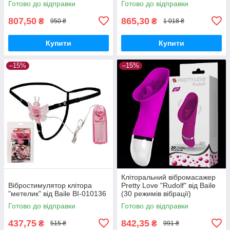
Готово до відправки
Готово до відправки
807,50
865,30
₴
₴
950 ₴
1 018 ₴
Купити
Купити
–15%
–15%
Кліторальний вібромасажер
Вібростимулятор клітора
Pretty Love "Rudolf" від Baile
"метелик" від Baile BI-010136
(30 режимів вібрації)
Готово до відправки
Готово до відправки
437,75
842,35
₴
₴
515 ₴
991 ₴