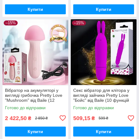
Купити
Купити
–15%
–15%
Вібратор на акумуляторі у
Секс вібратор для клітора у
вигляді грибочка Pretty Love
вигляді зайчика Pretty Love
"Mushroom" від Baile (12
"Бойс" від Baile (10 функцій
режимів)
вібрації)
Готово до відправки
Готово до відправки
2 422,50
509,15
₴
₴
2 850 ₴
599 ₴
Купити
Купити