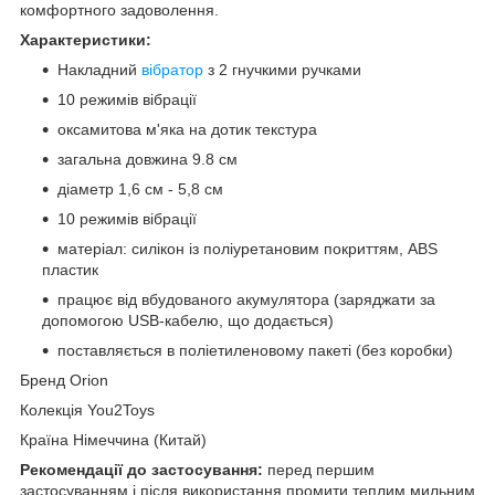
комфортного задоволення.
Характеристики:
Накладний
вібратор
з 2 гнучкими ручками
10 режимів вібрації
оксамитова м'яка на дотик текстура
загальна довжина 9.8 см
діаметр 1,6 см - 5,8 см
10 режимів вібрації
матеріал: силікон із поліуретановим покриттям, ABS
пластик
працює від вбудованого акумулятора (заряджати за
допомогою USB-кабелю, що додається)
поставляється в поліетиленовому пакеті (без коробки)
Бренд Orion
Колекція You2Toys
Країна Німеччина (Китай)
Рекомендації до застосування:
перед першим
застосуванням і після використання промити теплим мильним