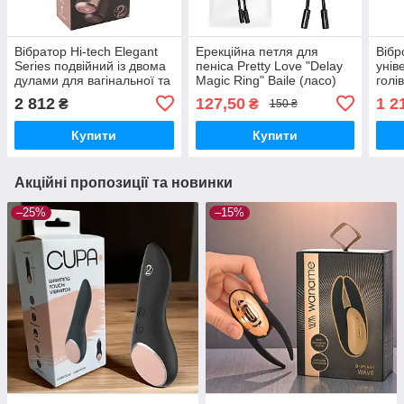
Вібратор Hi-tech Elegant
Ерекційна петля для
Віб
Series подвійний із двома
пеніса Pretty Love "Delay
унів
дулами для вагінальної та
Magic Ring" Baile (ласо)
голі
кліторної стимуляції
Bail
2 812
127,50
1 2
₴
₴
150 ₴
золо
Купити
Купити
Акційні пропозиції та новинки
–25%
–15%