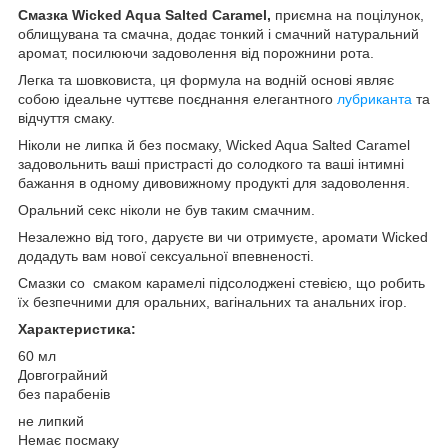
Cмазка Wicked Aqua Salted Caramel,
приємна на поцілунок,
облищувана та смачна, додає тонкий і смачний натуральний
аромат, посилюючи задоволення від порожнини рота.
Легка та шовковиста, ця формула на водній основі являє
собою ідеальне чуттєве поєднання елегантного
лубриканта
та
відчуття смаку.
Ніколи не липка й без посмаку, Wicked Aqua Salted Caramel
задовольнить ваші пристрасті до солодкого та ваші інтимні
бажання в одному дивовижному продукті для задоволення.
Оральний секс ніколи не був таким смачним.
Незалежно від того, даруєте ви чи отримуєте, аромати Wicked
додадуть вам нової сексуальної впевненості.
Смазки со смаком карамелі підсолоджені стевією, що робить
їх безпечними для оральних, вагінальних та анальних ігор.
Характеристика:
60 мл
Довгограйний
без парабенів
не липкий
Немає посмаку