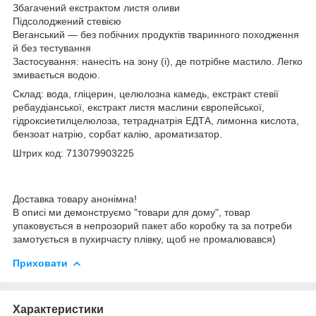
Збагачений екстрактом листя оливи
Підсолоджений стевією
Веганський — без побічних продуктів тваринного походження
й без тестування
Застосування: нанесіть на зону (і), де потрібне мастило. Легко
змивається водою.
Склад: вода, гліцерин, целюлозна камедь, екстракт стевії
ребаудіанської, екстракт листя маслини європейської,
гідроксиетилцелюлоза, тетраднатрія ЕДТА, лимонна кислота,
бензоат натрію, сорбат калію, ароматизатор.
Штрих код: 713079903225
Доставка товару анонімна!
В описі ми демонструємо "товари для дому", товар
упаковується в непрозорий пакет або коробку та за потреби
замотується в пухирчасту плівку, щоб не промалювався)
Приховати
Характеристики