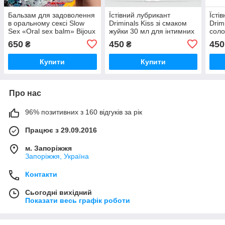
Бальзам для задоволення
Їстівний лубрикант
Їсті
в оральному сексі Slow
Driminals Kiss зі смаком
Drim
Sex «Oral sex balm» Bijoux
жуйки 30 мл для інтимних
соло
Indiscrets (10 мл)
ігор комфортне ковзання
для 
650
450
450
₴
₴
при
Купити
Купити
Про нас
96% позитивних з 160 відгуків за рік
Працює з 29.09.2016
м. Запоріжжя
Запоріжжя, Україна
Контакти
Сьогодні вихідний
Показати весь графік роботи