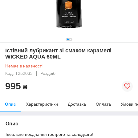
Їстівний лубрикант зі смаком карамелі
WICKED AQUA 60ML
Немає в наявності
Код: T252033
Роздріб
995
₴
Опис
Характеристики
Доставка
Оплата
Умови п
Опис
Ідеальне поєднання гострого та солодкого!