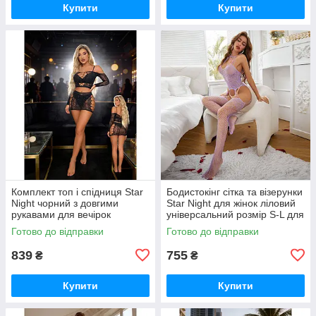
Купити
Купити
Комплект топ і спідниця Star
Бодистокінг сітка та візерунки
Night чорний з довгими
Star Night для жінок ліловий
рукавами для вечірок
універсальний розмір S-L для
преміум з стразами OS S-L
ефектного образу
Готово до відправки
Готово до відправки
839
755
₴
₴
Купити
Купити