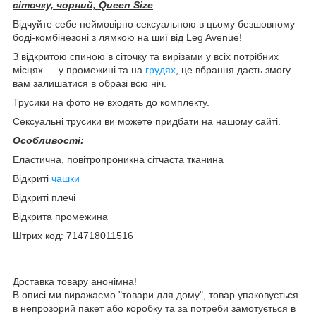
сіточку, чорний, Queen Size
Відчуйте себе неймовірно сексуальною в цьому безшовному
боді-комбінезоні з лямкою на шиї від Leg Avenue!
З відкритою спиною в сіточку та вирізами у всіх потрібних
місцях — у промежині та на
грудях
, це вбрання дасть змогу
вам залишатися в образі всю ніч.
Трусики на фото не входять до комплекту.
Сексуальні трусики ви можете придбати на нашому сайті.
Особливості:
Еластична, повітропроникна сітчаста тканина
Відкриті
чашки
Відкриті плечі
Відкрита промежина
Штрих код: 714718011516
Доставка товару анонімна!
В описі ми виражаємо "товари для дому", товар упаковується
в непрозорий пакет або коробку та за потреби замотується в