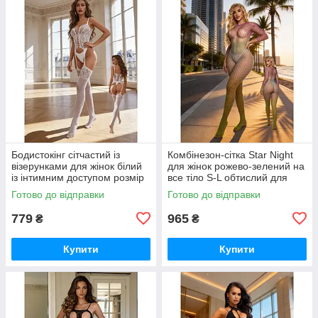
Бодистокінг сітчастий із
Комбінезон-сітка Star Night
візерунками для жінок білий
для жінок рожево-зелений на
із інтимним доступом розмір
все тіло S-L обтислий для
S-L
ефектного образу
Готово до відправки
Готово до відправки
779
965
₴
₴
Купити
Купити