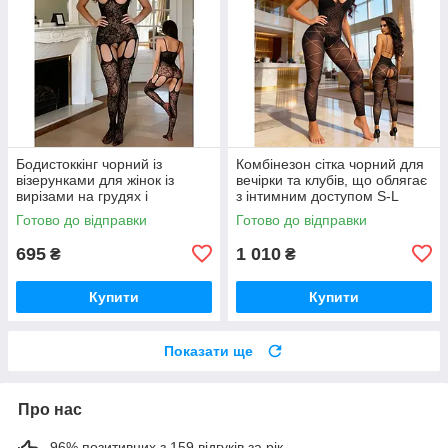
Бодистоккінг чорний із
Комбінезон сітка чорний для
візерунками для жінок із
вечірки та клубів, що облягає
вирізами на грудях і
з інтимним доступом S-L
інтимним доступом S-L
Готово до відправки
Готово до відправки
695
1 010
₴
₴
Купити
Купити
Показати ще
Про нас
96% позитивних з 159 відгуків за рік