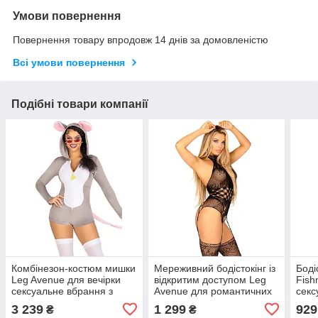
Умови повернення
Повернення товару впродовж 14 днів за домовленістю
Всі умови повернення
Подібні товари компанії
Комбінезон-костюм мишки
Мереживний бодістокінг із
Боді
Leg Avenue для вечірки
відкритим доступом Leg
Fish
сексуальне вбрання з
Avenue для романтичних
секс
капюшоном та вушками
вечорів чорний ажурний
вели
3 239
1 299
929
₴
₴
комбінезон