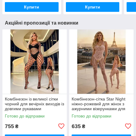
Купити
Купити
Акційні пропозиції та новинки
Комбінезон із великої сітки
Комбінезон-сітка Star Night
чорний для вечірніх виходів із
ніжно-рожевий для жінок з
довгими рукавами
ажурними візерунками для
універсальний розмір S-L
комфортного носіння (S-L)
Готово до відправки
Готово до відправки
755
635
₴
₴